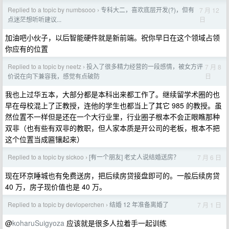
Replied to a topic by numbsooo
专科大二，喜欢底层开发(?)，但有
7 月 12
›
日
点迷茫想听听建议...
加油吧小伙子，以后智能硬件就是新前端。祝你早日在这个领域占领
你应有的位置
Replied to a topic by neetz
投入了很多精力经营的一段感情，被女方评
7 月 8
›
日
价说在向下兼容我，感觉有点破防
我也上过华五本，大部分都是本科出来都工作了。继续留学术圈的也
早在母校混上了正教授，连他的学生也都当上了其它 985 的教授。虽
然位置不一样但是还在一个大行业里，行业圈子根本不会正眼瞧那种
双非（也有些有双非的教职，但人家本质是开公司的老板，根本不把
这个位置当成匾镶起来）
Replied to a topic by sickoo
[有一个朋友] 老丈人说结婚送房？
7 月 6 日
›
现在环京睡城也有免费送房，把后续房贷接盘即可的。一般后续房贷
40 万，房子现价值也是 40 万。
Replied to a topic by devloperchen
结婚 12 年准备离婚了
7 月 1 日
›
@
koharuSuigyoza
应该就是很多人拉着手一起训练