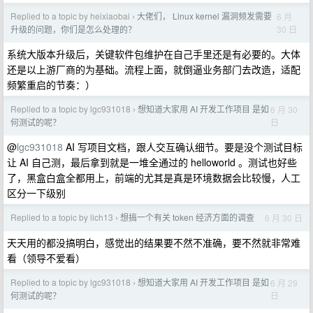
Replied to a topic by heixiaobai
大佬们， Linux kernel 漏洞频发需要
6 月
›
30 日
升级的问题，你们是怎么处理的？
系统大版本升级后，关键软件包维护在自己手里还是有必要的。大体
还是以上游厂商的为基础。流程上面，就倒逼业务部门去改造，适配
频繁重启的节奏：）
Replied to a topic by lgc931018
想知道大家用 AI 开发工作项目 是如
6 月 30
›
日
何测试的呢？
@
lgc931018
AI 写项目文档，跟人交互确认细节。要是没个测试目标
让 AI 自己测，最后拿到就是一堆全通过的 helloworld 。测试也好些
了，黑盒白盒全都用上，前端的尤其是真是环境数据会比较慢，人工
区分一下级别
Replied to a topic by lich13
想搞一个有关 token 经济方面的调查
6 月 30 日
›
天天用的都没搞明白，感觉出的结果要不然不准确，要不然就非常难
看（领导不爱看）
Replied to a topic by lgc931018
想知道大家用 AI 开发工作项目 是如
6 月 29
›
日
何测试的呢？