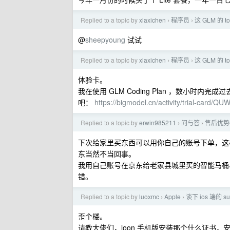
Replied to a topic by
xiaxichen
程序员
这 GLM 的 t
›
›
@
sheepyoung
试试
Replied to a topic by
xiaxichen
程序员
这 GLM 的 t
›
›
体验卡。
我在使用 GLM Coding Plan ，数小时内完成
吧：
https://bigmodel.cn/activity/trial-card/
Replied to a topic by
erwin985211
问与答
售后优势
›
›
下次给家里买东西可以用你自己的账号下单，这
东当然不当回事。
我用自己账号在京东给老家县城里买的智能马桶
错。
Replied to a topic by
luoxmc
Apple
谈下 ios 端的 
›
›
歪个楼。
请教大佬们，loon 手机版安装那个什么证书，