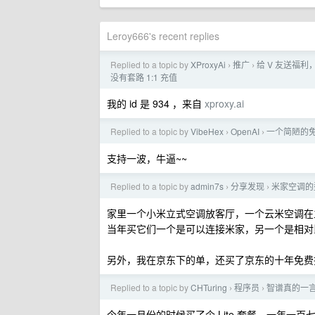
Leroy666's recent replies
Replied to a topic by
XProxyAi
推广
给 V 友送福利，
›
›
没有套路 1:1 充值
我的 id 是 934 ，来自
xproxy.ai
Replied to a topic by
VibeHex
OpenAI
一个简陋的免
›
›
支持一波，牛逼~~
Replied to a topic by
admin7s
分享发现
米家空调的型
›
›
家里一个小米立式空调放客厅，一个云米空调在
当年买它们一个是可以连接米家，另一个是相对
另外，我在京东下的单，还买了京东的十年免费
Replied to a topic by
CHTuring
程序员
智谱真的一
›
›
今年一月份的时候买了个 Lite 套餐，一年一