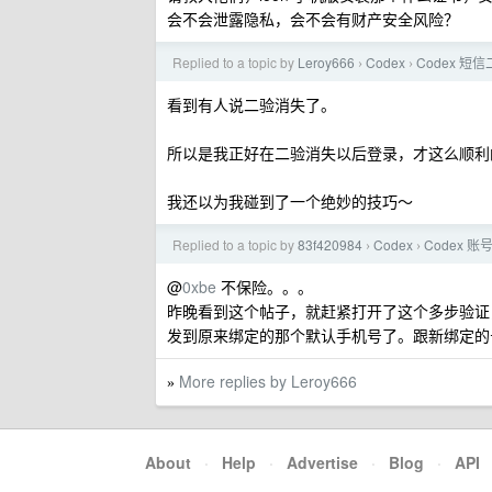
会不会泄露隐私，会不会有财产安全风险？
Replied to a topic by
Leroy666
Codex
Codex 短
›
›
看到有人说二验消失了。
所以是我正好在二验消失以后登录，才这么顺利
我还以为我碰到了一个绝妙的技巧～
Replied to a topic by
83f420984
Codex
Codex
›
›
@
0xbe
不保险。。。
昨晚看到这个帖子，就赶紧打开了这个多步验证
发到原来绑定的那个默认手机号了。跟新绑定的
More replies by Leroy666
»
About
·
Help
·
Advertise
·
Blog
·
API