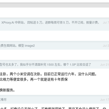
 XProxy.Ai 中转站， 回帖送 5 刀，进群每周可领 5 刀，不开订阅，按量计费，
Jul 
费生图网站。模型 image2
Jul 
号也太多了，我似乎分不清国补完 1500 左右，哪个 1.5P 比较合适了
Jun 2
主卧，两个小米空调在次卧。目前已正常运行六年，没什么问题。
比格力等便宜很多，再一个就是说有十年质保
换新服务。
言难尽
Jun 1
百七十多。好像没几天就火了，买套餐就得抢了，而且不会这么便宜了。😂