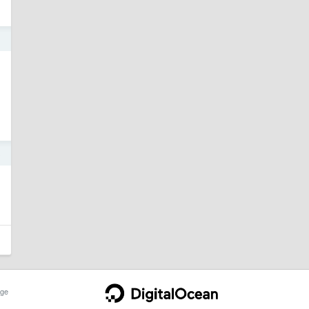
3
3
ge