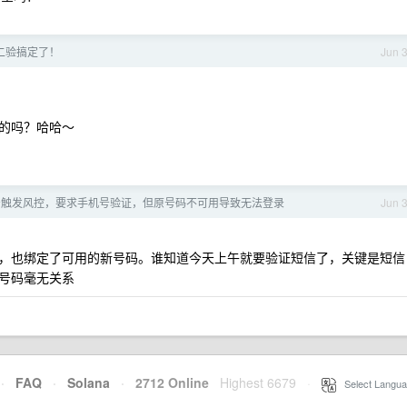
信二验搞定了！
Jun 
的吗？哈哈～
 账号触发风控，要求手机号验证，但原号码不可用导致无法登录
Jun 
，也绑定了可用的新号码。谁知道今天上午就要验证短信了，关键是短信
号码毫无关系
·
FAQ
·
Solana
·
2712 Online
Highest 6679
·
Select Langua