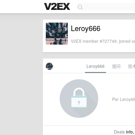
Leroy666
V2EX member #727749, joined on
Leroy666
提问
技
Per Leroy666
Deals
info,