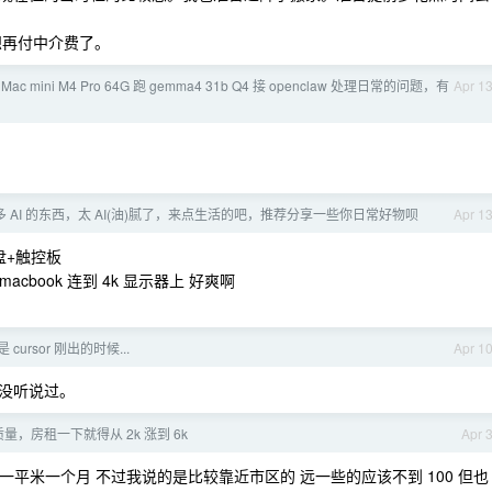
想再付中介费了。
ac mini M4 Pro 64G 跑 gemma4 31b Q4 接 openclaw 处理日常的问题，有
Apr 1
 AI 的东西，太 AI(油)腻了，来点生活的吧，推荐分享一些你日常好物呗
Apr 1
盘+触控板
acbook 连到 4k 显示器上 好爽啊
cursor 刚出的时候...
Apr 1
思？没听说过。
，房租一下就得从 2k 涨到 6k
Apr 
0 一平米一个月 不过我说的是比较靠近市区的 远一些的应该不到 100 但也