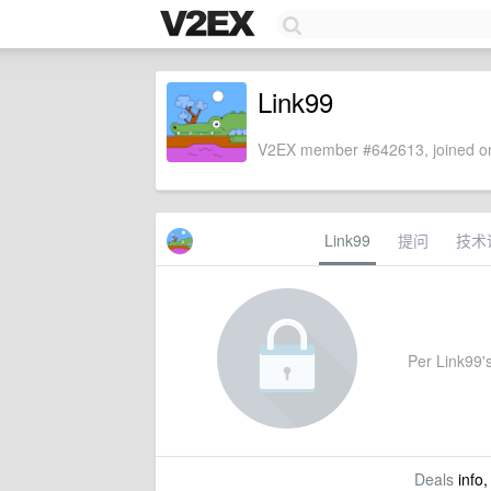
Link99
V2EX member #642613, joined on
Link99
提问
技术
Per Link99's
Deals
info,