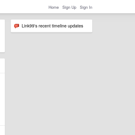
Home
Sign Up
Sign In
Link99's recent timeline updates