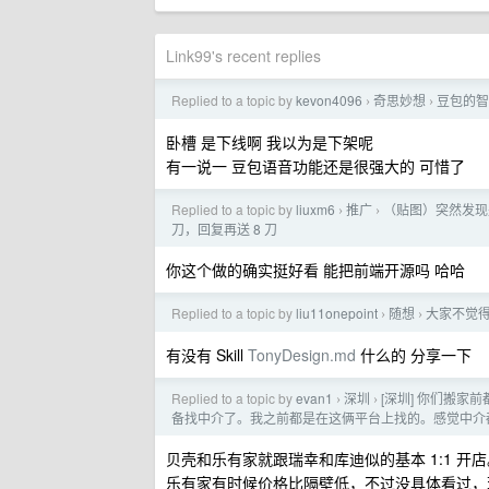
Link99's recent replies
Replied to a topic by
kevon4096
奇思妙想
豆包的智
›
›
卧槽 是下线啊 我以为是下架呢
有一说一 豆包语音功能还是很强大的 可惜了
Replied to a topic by
liuxm6
推广
（贴图）突然发现
›
›
刀，回复再送 8 刀
你这个做的确实挺好看 能把前端开源吗 哈哈
Replied to a topic by
liu11onepoint
随想
大家不觉
›
›
有没有 Skill
TonyDesign.md
什么的 分享一下
Replied to a topic by
evan1
深圳
[深圳] 你们搬
›
›
备找中介了。我之前都是在这俩平台上找的。感觉中介
贝壳和乐有家就跟瑞幸和库迪似的基本 1:1 
乐有家有时候价格比隔壁低，不过没具体看过，