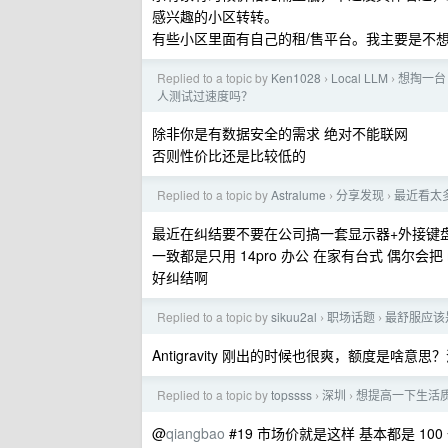
感兴趣的小区转转。
有些小区里面有自己的租/售平台。我主要是不
Replied to a topic by
Ken1028
Local LLM
想掏一台 M
›
›
人测试过速度吗？
除非你是有数据安全的需求 绝对不能联网
否则性价比还是比较低的
Replied to a topic by
Astralume
分享发现
最近看太多
›
›
最近在纠结要不要在公司搞一套显示器+外接键
一致都是只用 14pro 办公 在家有台式 偶尔会把 m
好纠结啊
Replied to a topic by
sikuu2al
职场话题
最舒服应该是 
›
›
Antigravity 刚出的时候也很爽，额度是啥意
Replied to a topic by
topssss
深圳
想提高一下生活质量
›
›
@
qiangbao
#19 市场价就是这样 基本都是 10