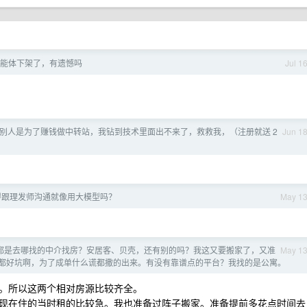
能体下架了，有遗憾吗
Jul 1
别人是为了赚钱做中转站，我钻到技术里面出不来了，救救我，（注册就送 2
Jun 1
得跟理发师沟通就像用大模型吗？
May 1
家前都是去哪找的中介找房？安居客、贝壳，还有别的吗？我这又要搬家了，又准
May 1
都好坑啊，为了成单什么谎都撒的出来。有没有靠谱点的平台？我找的是公寓。
开店。所以这两个相对房源比较齐全。
现在住的当时租的比较急。我也准备过阵子搬家。准备提前多花点时间去