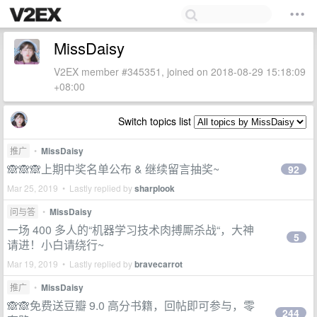
MissDaisy
V2EX member #345351, joined on 2018-08-29 15:18:09
+08:00
Switch topics list
推广
•
MissDaisy
🙈🙈🙈上期中奖名单公布 & 继续留言抽奖~
92
Mar 25, 2019 • Lastly replied by
sharplook
问与答
•
MissDaisy
一场 400 多人的“机器学习技术肉搏厮杀战“，大神
5
请进！小白请绕行~
Mar 19, 2019 • Lastly replied by
bravecarrot
推广
•
MissDaisy
🙈🙈免费送豆瓣 9.0 高分书籍，回帖即可参与，零
244