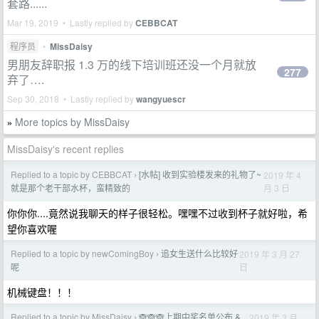
套路......
Mar 19, 2019 • Lastly replied by
CEBBCAT
程序员
•
MissDaisy
男朋友辞职报 1.3 万的线下培训班还没一个月就放
277
弃了….
Sep 30, 2018 • Lastly replied by
wangyuescr
More topics by MissDaisy
»
MissDaisy's recent replies
Replied to a topic by CEBBCAT
[水帖] 收到实验楼发来的礼物了~
2019 年 4
›
月 3 日
就是那个老干部水杯，蛮精致的
你你你....竟然说我聊天的样子很轻松。嘿嘿不过收到杯子就好啦，希
望你喜欢喔
Replied to a topic by newComingBoy
追女生送什么比较好
2019 年 3 月 27
›
日
呢
机械键盘！！！
Replied to a topic by MissDaisy
🙈🙈🙈上期中奖名单公布 &
2019 年 3 月
›