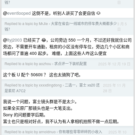
日
钱？
@
eventlooped
这倒不是，听别人讲买了会更自信 🐶
Replied to a topic by MrJie
大家在省会/一线城市的停车费大概都多少
3 月 5
›
日
钱？
@
ltyj2003
已经买了 😂，公司旁边 550 一个月，不过还好我就住公司
旁边，不需要开车通勤，租房的小区没有停车位，旁边几个小区和商
场都问了普遍 400 起步。 难绷，上面这些人咋这么便宜
Replied to a topic by aozhou
求点评一下装机配置
2025 年 12 月 19 日
›
这个板 U 配个 5060ti ？ 这也太骑狗了吧。
Replied to a topic by xxxxdingdong
二选一，富士 xs20 还
2025 年 11 月
›
28 日
是索尼 A7C2
我说一个问题，富士镜头群是不是太少。
如果全买原厂那镜头也是一大笔支出。
Sony 的问题要学后期。
富士也只是相对好点，我不认为有人拿相机拍照不做一点后期。
Replied to a topic by arnoldnuo
你有哪些零零碎碎的小收入
2025 年 10
›