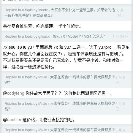
Replied to a topic by xsndz
大家会不会补充一些维生素，如果会的话
6 月
›
29 日
一般补充哪些勒？是智商税么？
善存复合维生素，吃完梆硬。 半小时起步。
Replied to a topic by gitsuck
极氪 7X / Model Y / MG4 怎么选？
3 月 24 日
›
7x es6 ls6 i6 yu7 里面最后 7x 和 yu7 二选一，选了 yu7pro ，看见车
就开心。你这几个里面我建议 7x ，极氪车体素质还是有两把刷子。
不过我觉得买车还是要买自己喜欢的，毕竟不是小钱，和找对象一
样，没必要一昧追求性价比。
Replied to a topic by MrJie
大家在省会/一线城市的停车费大概都多少
3 月 6
›
日
钱？
@
codyfeng
你住故宫里面了？？ 这价格比西湖景区还黑。。
Replied to a topic by MrJie
大家在省会/一线城市的停车费大概都多少
3 月 6
›
日
钱？
@
dantifer
这价格，让物业直接抢钱吧。
Replied to a topic by MrJie
大家在省会/一线城市的停车费大概都多少
3 月 6
›