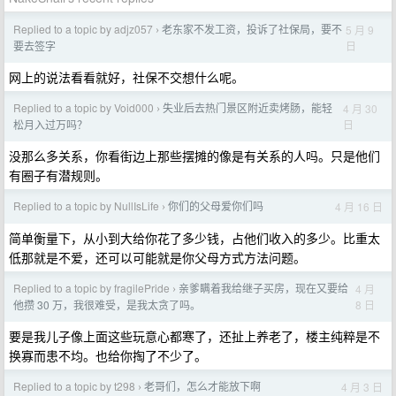
Replied to a topic by adjz057
老东家不发工资，投诉了社保局，要不
5 月 9
›
日
要去签字
网上的说法看看就好，社保不交想什么呢。
Replied to a topic by Void000
失业后去热门景区附近卖烤肠，能轻
4 月 30
›
日
松月入过万吗？
没那么多关系，你看街边上那些摆摊的像是有关系的人吗。只是他们
有圈子有潜规则。
Replied to a topic by NullIsLife
你们的父母爱你们吗
4 月 16 日
›
简单衡量下，从小到大给你花了多少钱，占他们收入的多少。比重太
低那就是不爱，还可以可能就是你父母方式方法问题。
Replied to a topic by fragilePride
亲爹瞒着我给继子买房，现在又要给
4 月
›
8 日
他攒 30 万，我很难受，是我太贪了吗。
要是我儿子像上面这些玩意心都寒了，还扯上养老了，楼主纯粹是不
换寡而患不均。也给你掏了不少了。
Replied to a topic by t298
老哥们，怎么才能放下啊
4 月 3 日
›