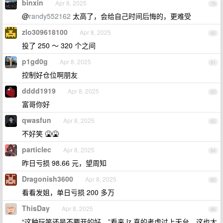
binxin
Apr 8, 2025
79
@
randy552162
太高了，会给自己时间后悔的，更难受
zlo309618100
Apr 8, 2025
80
投了 250 ～ 320 个之间
p1gd0g
Apr 8, 2025
81
控制好仓位啊朋友
dddd1919
Apr 8, 2025
82
富哥你好
qwasfun
Apr 8, 2025
83
不好笑 🤮🤮
particlec
Apr 8, 2025
84
昨日亏损 98.66 元，望周知
Dragonish3600
Apr 8, 2025
85
看看发姐，单日亏损 200 多万
ThisDay
Apr 8, 2025
86
“这种玩笑还是不要开的好。”看来 lz 真的考虑过上天台，这也太