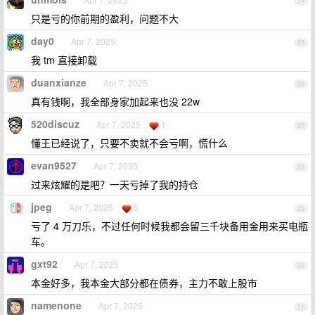
24
只是亏的你前期的盈利，问题不大
day0
Apr 7, 2025
25
我 tm 直接卸载
duanxianze
Apr 7, 2025
26
真有钱啊，我全部身家加起来也没 22w
520discuz
Apr 7, 2025
1
27
懂王已经说了，只要不卖就不会亏啊，慌什么
evan9527
Apr 7, 2025
28
过来炫耀的是吧？一天亏掉了我的持仓
jpeg
Apr 7, 2025
5
29
亏了 4 万刀乐，不过任何时候我都会留三千块备用金用来买电瓶
车。
gxt92
Apr 7, 2025
30
本金好多，我本金大部分都在债券，主力不敢上股市
namenone
Apr 7, 2025
31