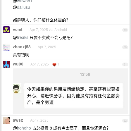
@
willwon1
@
daliusu
都是狠人，你们都什么体量的？
vcmt
Apr 7, 2025 via Android
49
@
freaks
只要不卖就不会亏是吧？
zhaoxj58
Apr 7, 2025
50
真有钱啊
wu00
Apr 7, 2025
1
51
awsx
Apr 7, 2025
52
@
hohoho
占总投资 8 成有点太高了，而且你还满仓？