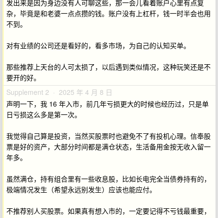
发出来是因为身边没有人可聊这些，那一会儿看着账户心里有点复
杂，毕竟是和老婆一点点攒的钱。账户没有上杠杆，钱一时半会也用
不到。
对有业绩的公司还是看好的，看多市场，为自己的认知买单。
那些推荐上天台的人可太损了，以后遇到类似情况，这种玩笑还是不
要开的好。
Supplement 2 · 2025 年 4 月 8 日
声明一下，我 16 年入市，前几年亏损更大的时候也经历过，只是单
日亏损这么多是第一次。
我觉得自己算是投资，当然买股票时也避免不了有投机心理。信奉股
票是好的资产，大部分时间都是满仓状态，生活备用金按无收入留一
年多。
虽然满仓，持有组合里有一些收息股，比如长电完全当债券持有的，
极端情况发生（希望永远别发生）应该也能应付。
不推荐别人买股票。如果真有想入市的，一定要记得不亏钱最重要，