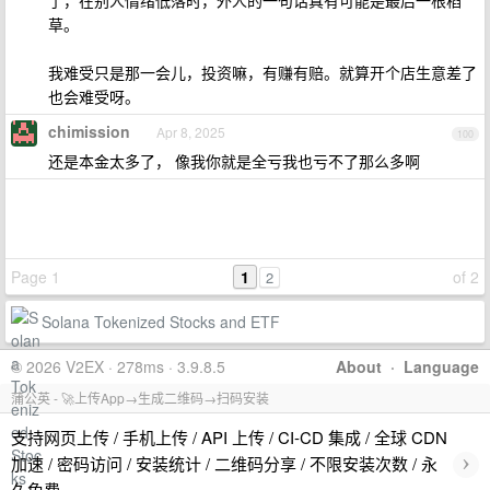
了，在别人情绪低落时，外人的一句话真有可能是最后一根稻
草。
我难受只是那一会儿，投资嘛，有赚有赔。就算开个店生意差了
也会难受呀。
chimission
Apr 8, 2025
100
还是本金太多了， 像我你就是全亏我也亏不了那么多啊
Page 1
1
of 2
2
Solana Tokenized Stocks and ETF
© 2026 V2EX · 278ms · 3.9.8.5
About
·
Language
蒲公英 - 🚀上传App→生成二维码→扫码安装
支持网页上传 / 手机上传 / API 上传 / CI-CD 集成 / 全球 CDN
›
加速 / 密码访问 / 安装统计 / 二维码分享 / 不限安装次数 / 永
久免费