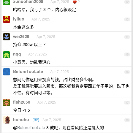
xunuohan2008
Apr 7, 2025
2
12
哈哈哈，我亏了 3 个，内心很淡定
iyiluo
Apr 7, 2025
13
本金这么多
wei2629
Apr 7, 2025
14
持仓 200w 以上 ？
nqq
Apr 7, 2025
15
小意思，勿乱我道心
BeforeTooLate
Apr 7, 2025
16
想问问你这用来投资的钱，占比财务多少啊。
反正我感觉要进入股市，那这钱我肯定要四五年不用的，跌了也
不怕。有时间可以等。
fish2050
Apr 7, 2025
17
今日 -1.5
hohoho
Apr 7, 2025
OP
18
@
BeforeTooLate
8 成吧，现在看风险还是挺大的