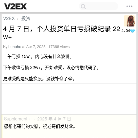
V2EX
投资
›
4 月 7 日，个人投资单日亏损破纪录 22
4.04
w+
By
hohoho
at Apr 7, 2025 · 17368 views
上午亏损 15w ，内心没有什么波澜。
下午收盘亏损 22w+，开始难受，没心情撸代码了。
更难受的是只能换股，没钱补仓了😭。
Supplement 1 · 2025 年 4 月 7 日
感想老哥们的安慰，祝老哥们发财🤑。