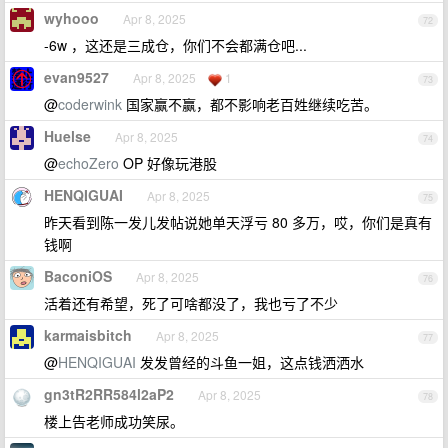
wyhooo
Apr 8, 2025
72
-6w ，这还是三成仓，你们不会都满仓吧...
evan9527
Apr 8, 2025
1
73
@
coderwink
国家赢不赢，都不影响老百姓继续吃苦。
Huelse
Apr 8, 2025
74
@
echoZero
OP 好像玩港股
HENQIGUAI
Apr 8, 2025
75
昨天看到陈一发儿发帖说她单天浮亏 80 多万，哎，你们是真有
钱啊
BaconiOS
Apr 8, 2025
76
活着还有希望，死了可啥都没了，我也亏了不少
karmaisbitch
Apr 8, 2025
77
@
HENQIGUAI
发发曾经的斗鱼一姐，这点钱洒洒水
gn3tR2RR584l2aP2
Apr 8, 2025
78
楼上告老师成功笑尿。