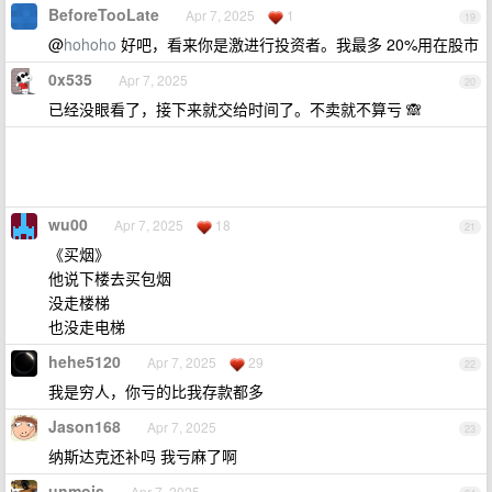
BeforeTooLate
Apr 7, 2025
1
19
@
hohoho
好吧，看来你是激进行投资者。我最多 20%用在股市
0x535
Apr 7, 2025
20
已经没眼看了，接下来就交给时间了。不卖就不算亏 🙈
wu00
Apr 7, 2025
18
21
《买烟》
他说下楼去买包烟
没走楼梯
也没走电梯
hehe5120
Apr 7, 2025
29
22
我是穷人，你亏的比我存款都多
Jason168
Apr 7, 2025
23
纳斯达克还补吗 我亏麻了啊
unmois
Apr 7, 2025