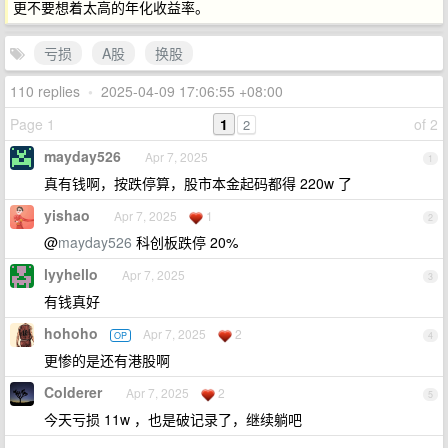
更不要想着太高的年化收益率。
亏损
A股
换股
110 replies
•
2025-04-09 17:06:55 +08:00
Page 1
1
of 2
2
mayday526
Apr 7, 2025
1
真有钱啊，按跌停算，股市本金起码都得 220w 了
yishao
Apr 7, 2025
1
2
@
mayday526
科创板跌停 20%
lyyhello
Apr 7, 2025
3
有钱真好
hohoho
Apr 7, 2025
2
OP
4
更惨的是还有港股啊
Colderer
Apr 7, 2025
2
5
今天亏损 11w ，也是破记录了，继续躺吧