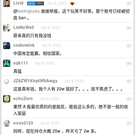
Livid
Apr 8, 2025
2
MOD
PRO
65
@
feelinglucky
谢谢举报，这个玩笑不好笑。那个账号已经被彻
底 ban 。
LieNoWell
Apr 8, 2025
66
原来真的只有我没钱
coderwink
Apr 8, 2025
67
中国肯定能赢，相信国家。
xqk111
Apr 8, 2025
68
真猛
JZ8ZW193q6W9Awgy
Apr 8, 2025
69
这是真有钱，我个人有 22w 就好了。。。就不焦虑了。。。
echoZero
Apr 8, 2025
70
果然 A 股最优质的的是股民，能投这么多的，绝不是一般的收
入家庭
ooxx2123
Apr 8, 2025
71
同样，现在持仓大概 25w ，昨天亏了 2w 多。