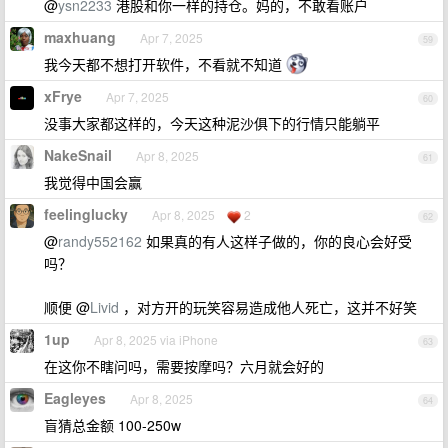
@
ysn2233
港股和你一样的持仓。妈的，不敢看账户
maxhuang
Apr 7, 2025
59
我今天都不想打开软件，不看就不知道
xFrye
Apr 7, 2025
60
没事大家都这样的，今天这种泥沙俱下的行情只能躺平
NakeSnail
Apr 8, 2025
61
我觉得中国会赢
feelinglucky
Apr 8, 2025
2
62
@
randy552162
如果真的有人这样子做的，你的良心会好受
吗？
顺便 @
Livid
，对方开的玩笑容易造成他人死亡，这并不好笑
1up
Apr 8, 2025 via iPhone
63
在这你不瞎问吗，需要按摩吗？六月就会好的
Eagleyes
Apr 8, 2025
64
盲猜总金额 100-250w