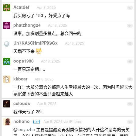
Acatdef
Apr 8, 2025
93
我买房亏了 150 ，好受点了吗
phatzhong24
Apr 8, 2025
94
没事，加多剂量多投点，总会回来的
Uh7KA5CHmfPPX9Gx
Apr 8, 2025
95
天塌不下来
oops1900
Apr 8, 2025
96
一直只玩定期。。
kkbear
Apr 8, 2025
97
一样！大部分满仓的都是人生亏损最大的一次，因为时间越长大
家沉淀下去的本金只会越来越大
cclouds
Apr 8, 2025
98
我昨天亏了 25+
hohoho
Apr 8, 2025 via iPhone
OP
99
@
leeyuzhe
主要是提醒别再对类似情况的人开这种恶毒的玩笑