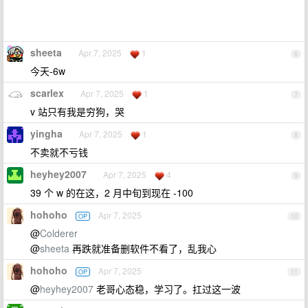
sheeta
Apr 7, 2025
1
6
今天-6w
scarlex
Apr 7, 2025
1
7
v 站只有我是穷狗，哭
yingha
Apr 7, 2025
1
8
不卖就不亏钱
heyhey2007
Apr 7, 2025
4
9
39 个 w 的在这，2 月中旬到现在 -100
hohoho
Apr 7, 2025
OP
10
@
Colderer
@
sheeta
再跌就准备删软件不看了，乱我心
hohoho
Apr 7, 2025
OP
11
@
heyhey2007
老哥心态稳，学习了。扛过这一波