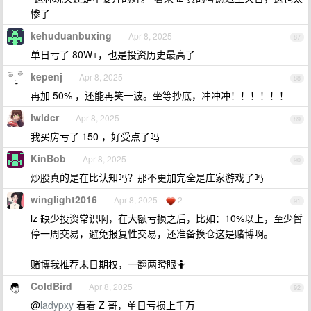
惨了
kehuduanbuxing
Apr 8, 2025
87
单日亏了 80W+，也是投资历史最高了
kepenj
Apr 8, 2025
88
再加 50% ，还能再笑一波。坐等抄底，冲冲冲！！！！！！
lwldcr
Apr 8, 2025
89
我买房亏了 150 ，好受点了吗
KinBob
Apr 8, 2025
90
炒股真的是在比认知吗？那不更加完全是庄家游戏了吗
winglight2016
Apr 8, 2025
2
91
lz 缺少投资常识啊，在大额亏损之后，比如：10%以上，至少暂
停一周交易，避免报复性交易，还准备换仓这是赌博啊。
赌博我推荐末日期权，一翻两瞪眼🤷
ColdBird
Apr 8, 2025
92
@
ladypxy
看看 Z 哥，单日亏损上千万