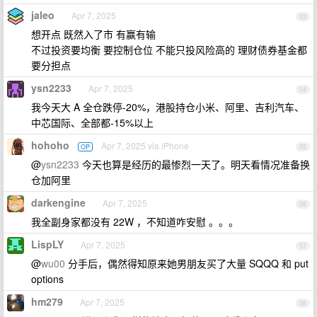
jaleo
Apr 7, 2025
53
想开点 既然入了市 有赢有输
不过投资要均衡 要控制仓位 不能只投风险高的 理财债券基金都
要分担点
ysn2233
Apr 7, 2025
54
我今天大 A 全仓跌停-20%，港股持仓小米、阿里、吉利汽车、
中芯国际、全部都-15%以上
hohoho
Apr 7, 2025 via iPhone
OP
55
@
ysn2233
今天也算是经历的最惨烈一天了。明天看情况准备换
仓加阿里
darkengine
Apr 7, 2025
56
我全副身家都没有 22W ，不知道咋安慰 。。。
LispLY
Apr 7, 2025
57
@
wu00
分手后，偶然得知原来她男朋友买了大量 SQQQ 和 put
options
hm279
Apr 7, 2025
58