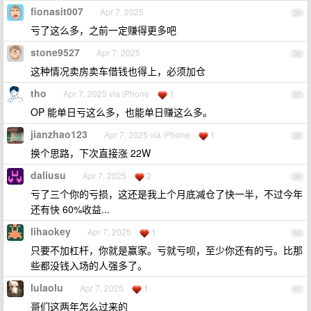
fionasit007
Apr 7, 2025
35
亏了这么多，之前一定赚得更多吧
stone9527
Apr 7, 2025
36
这种情况卖房卖车借钱也得上，必须加仓
tho
Apr 7, 2025 via iPhone
1
37
OP 能单日亏这么多，也能单日赚这么多。
jianzhao123
Apr 7, 2025 via iPhone
1
38
换个思路，下次直接涨 22W
daliusu
Apr 7, 2025
2
39
亏了三个你的亏损，这还是我上个月底减仓了快一半，不过今年
还有快 60%收益...
lihaokey
Apr 7, 2025
1
40
只要不加杠杆，你就是赢家。亏就亏呗，至少你还有的亏。比那
些都没钱入场的人强多了。
lulaolu
Apr 7, 2025
1
41
哥们这两年怎么过来的