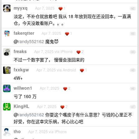
myyxq
Apr 7, 2025
1
42
淡定，不补仓就放着吧 我从 18 年放到现在还没回本，一直满
仓，今天没敢看账户。。。
fakerqtter
Apr 7, 2025
1
43
@
randy552162
魔鬼😈
freaks
Apr 7, 2025 via iPhone
2
44
不过一个数字罢了， 慢慢会涨回来的
fxxkgw
Apr 7, 2025 via Android
1
45
4W+
willwon1
Apr 7, 2025
2
46
亏了 160 万
KingHL
Apr 7, 2025
2
47
@
randy552162
你耍这个嘴皮子有什么意思？亏钱的心里正不
好受，你在这幸灾乐祸，将心比心吧
tho
Apr 7, 2025 via iPhone
48