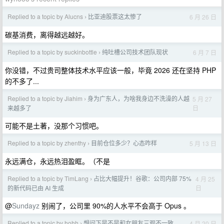
Replied to a topic by Alucns
比亚迪股票这太惨了
6 月 26 日
›
碳基消费，离得越远越好。
Replied to a topic by suckinbottle
纯吐槽公司技术团队现状
6 月 7 日
›
你没错，不过贵司整体技术水平应该一般，毕竟 2026 还在坚持 PHP
的不多了...
Replied to a topic by Jiahim
身为广东人，为啥我身边不洗澡的人越
5 月 27
›
日
来越多了
可能不是土著，没那个习惯吧。
Replied to a topic by zhenthy
目前仓位多少？心态咋样
5 月 13 日
›
永远满仓，永远热泪盈眶。（不是
Replied to a topic by TimLang
占比大幅提升！谷歌：公司内部 75%
4 月 25
›
日
的新代码已由 AI 生成
@
Sundayz
别闹了，公司里 90%的人水平不会高于 Opus 。
Replied to a topic by hohh
想问下是不是和女朋友三观不一致
4 月 20 日
›