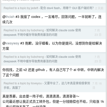
Replied to a topic by jedeft
配合 dsv4 flash，用哪个 GUI 客户端好用？
2 天前
›
@
ihciah
#3 我接了 codex ，一言难尽，回答问题，一半就断了，连
续几次
Replied to a topic by liuboheng
如何解决 claude code 使用
7 月
›
23 日
deepseek 不明中缓存导致费用暴涨的问题
@
xwayway
#3 抱歉，没仔细看，以为你是提问，没想到你是给解决
方案
Replied to a topic by liuboheng
如何解决 claude code 使用
7 月
›
23 日
deepseek 不明中缓存导致费用暴涨的问题
你找找，之前 v2 还是 github ，有人自己写了个 ai 中转，中转内解决
了这个问题
Replied to a topic by iloveyou
又要毕业了，这几年真是拿赔偿拿到
7 月 16
›
日
手软，真服了
真是羡慕，出去耍一阵子呗，滴滴滴滴，滴滴答答～
公司最近想让我正式员工转外包，但是一分钱赔偿也不给，只给涨 1k
，来公司块五年了，一分没涨。