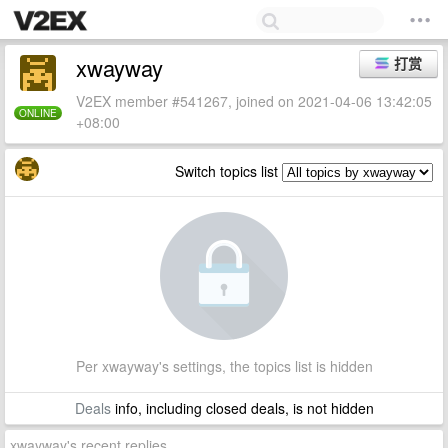
xwayway
打赏
V2EX member #541267, joined on 2021-04-06 13:42:05
ONLINE
+08:00
Switch topics list
Per xwayway's settings, the topics list is hidden
Deals
info, including closed deals, is not hidden
xwayway's recent replies