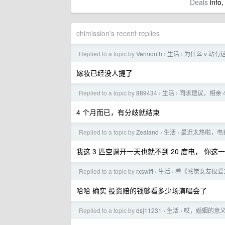
Deals
info,
chimission's recent replies
Replied to a topic by
Vermonth
生活
为什么 v 站
›
›
嫁妆已经没人提了
Replied to a topic by
889434
生活
同求建议，相亲 
›
›
4 个月而已，有分歧就结束
Replied to a topic by
Zealand
生活
最近太热啦，电
›
›
我这 3 匹空调开一天也就不到 20 度电， 你这一
Replied to a topic by
rxswift
生活
看《感觉女友很爱
›
›
哈哈 确实 投资赔的钱够看多少场演唱会了
Replied to a topic by
dsj11231
生活
哎，婚姻的意
›
›