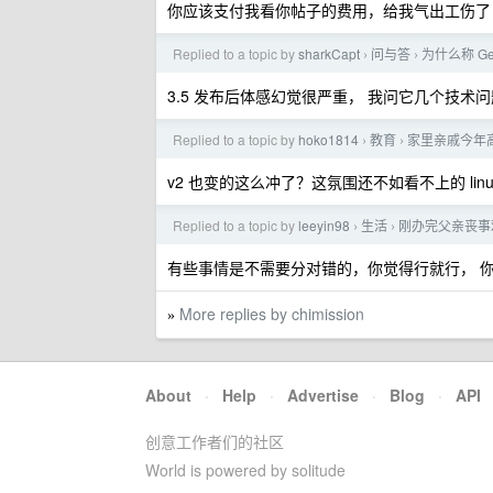
你应该支付我看你帖子的费用，给我气出工伤了
Replied to a topic by
sharkCapt
问与答
为什么称 Ge
›
›
3.5 发布后体感幻觉很严重， 我问它几个技术
Replied to a topic by
hoko1814
教育
家里亲戚今年
›
›
v2 也变的这么冲了？这氛围还不如看不上的 linux
Replied to a topic by
leeyin98
生活
刚办完父亲丧事
›
›
有些事情是不需要分对错的，你觉得行就行， 
More replies by chimission
»
About
·
Help
·
Advertise
·
Blog
·
API
创意工作者们的社区
World is powered by solitude