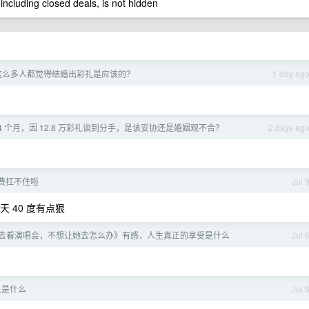
 including closed deals, is not hidden
有这么多人都觉得结婚出彩礼是应该的？
1 day ag
4 个月，因 12.8 万彩礼谈到分手，是该妥协还是婚姻观不合？
2 days ag
费扛不住啦
Jul 
天 40 度有点狠
去看演唱会，不想让她去怎么办》有感，人生真正的享受是什么
Jul 
义是什么
Jul 