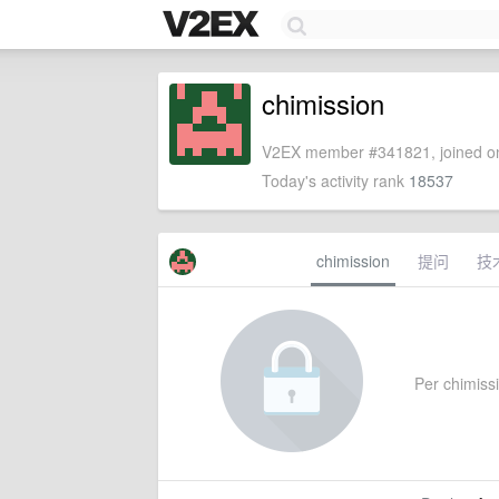
chimission
V2EX member #341821, joined on
Today's activity rank
18537
chimission
提问
技
Per chimissi