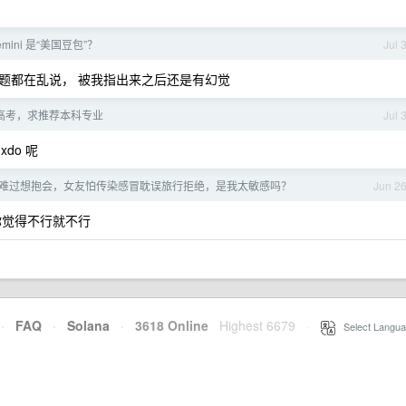
mini 是“美国豆包”？
Jul 
问题都在乱说， 被我指出来之后还是有幻觉
高考，求推荐本科专业
Jul 
do 呢
难过想抱会，女友怕传染感冒耽误旅行拒绝，是我太敏感吗？
Jun 2
你觉得不行就不行
·
FAQ
·
Solana
·
3618 Online
Highest 6679
·
Select Langua