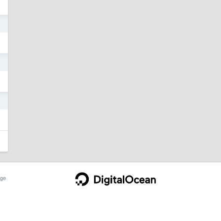
3
3
6
ge