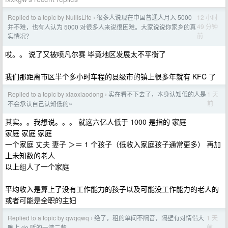
Replied to a topic by NullIsLife
很多人说现在中国普通人月入 5000
12 小时
›
49 分钟
并不难，也有人认为 5000 对很多人来说很困难。大家说说你家乡的真
前
实情况？
哎。。 说了又被喷凡尔赛 毕竟地区发展太不平衡了
我们那距离市区半个多小时车程的县级市的镇上很多年就有 KFC 了
Replied to a topic by xiaoxiaodong
实在看不下去了，本身认知低的人是
1 天
›
前
不会承认自己认知低的~
其实。。我想说。。。 就这六亿人低于 1000 是指的 家庭
家庭 家庭 家庭
一个家庭 丈夫 妻子 ＞＝ 1 个孩子（低收入家庭孩子通常更多） 再加
上未知数的老人
以上组人了一个家庭
平均收入是算上了没有工作能力的孩子以及可能没工作能力的老人的
或者可能是全职的主妇
Replied to a topic by qwqqwq
绝了，租的单间不隔音，隔壁有对情侣大
1 天
›
前
晚上 do 听的一清二楚