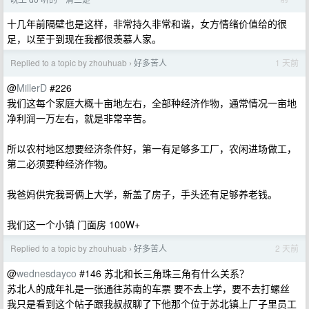
十几年前隔壁也是这样，非常持久非常和谐，女方情绪价值给的很
足，以至于到现在我都很羡慕人家。
Replied to a topic by zhouhuab
好多苦人
1 天前
›
@
MillerD
#226
我们这每个家庭大概十亩地左右，全部种经济作物，通常情况一亩地
净利润一万左右，就是非常辛苦。
所以农村地区想要经济条件好，第一有足够多工厂，农闲进场做工，
第二必须要种经济作物。
我爸妈供完我哥俩上大学，新盖了房子，手头还有足够养老钱。
我们这一个小镇 门面房 100W+
Replied to a topic by zhouhuab
好多苦人
2 天前
›
@
wednesdayco
#146 苏北和长三角珠三角有什么关系？
苏北人的成年礼是一张通往苏南的车票 要不去上学，要不去打螺丝
我只是看到这个帖子跟我叔叔聊了下他那个位于苏北镇上厂子里员工