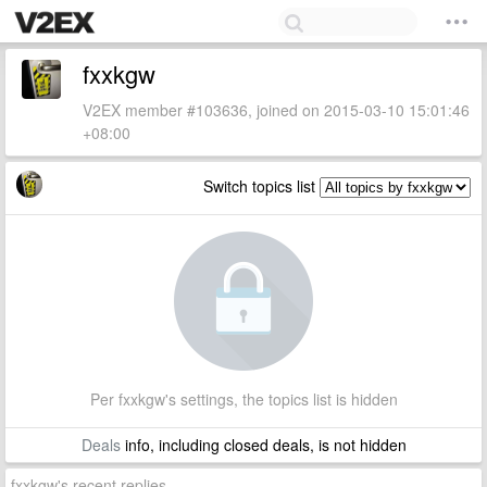
fxxkgw
V2EX member #103636, joined on 2015-03-10 15:01:46
+08:00
Switch topics list
Per fxxkgw's settings, the topics list is hidden
Deals
info, including closed deals, is not hidden
fxxkgw's recent replies