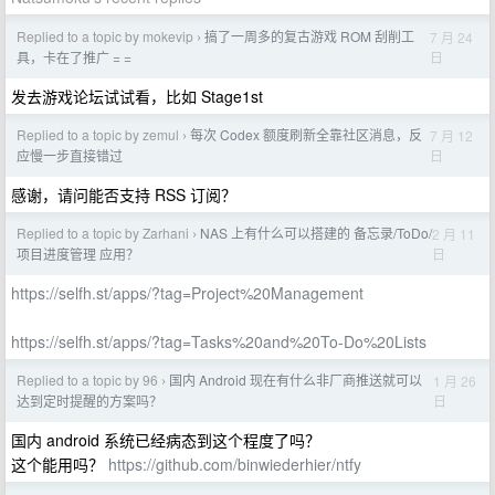
Replied to a topic by mokevip
搞了一周多的复古游戏 ROM 刮削工
7 月 24
›
日
具，卡在了推广 = =
发去游戏论坛试试看，比如 Stage1st
Replied to a topic by zemul
每次 Codex 额度刷新全靠社区消息，反
7 月 12
›
日
应慢一步直接错过
感谢，请问能否支持 RSS 订阅？
Replied to a topic by Zarhani
NAS 上有什么可以搭建的 备忘录/ToDo/
2 月 11
›
日
项目进度管理 应用？
https://selfh.st/apps/?tag=Project%20Management
https://selfh.st/apps/?tag=Tasks%20and%20To-Do%20Lists
Replied to a topic by 96
国内 Android 现在有什么非厂商推送就可以
1 月 26
›
日
达到定时提醒的方案吗？
国内 android 系统已经病态到这个程度了吗？
这个能用吗？
https://github.com/binwiederhier/ntfy