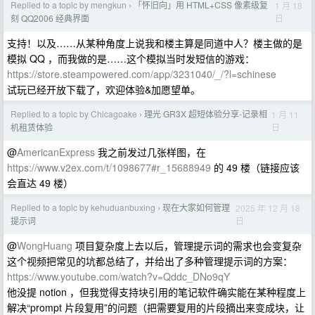
Replied to a topic by mengkun
「怀旧向」用 HTML+CSS 像素级复
1 月 18
›
日
刻 QQ2006 经典界面
支持！以及……从某种角度上说我和楼主算是同道中人？楼主做的是
模拟 QQ ，而我做的是……这个模拟当时发短信的游戏：
https://store.steampowered.com/app/3231040/_/?l=schinese
试玩已经开放下载了，欢迎体验&加愿望单。
Replied to a topic by Chicagoake
理光 GR3X 超短体验分享-记录相
1 月 11
›
日
机租赁体验
@
AmericanExpress
我之前发过几张样图，在
https://www.v2ex.com/t/1098677#r_15688949
的 49 楼（链接应该
会直达 49 楼）
Replied to a topic by kehuduanbuxing
现在大家如何管理
2025 年 12 月 18
›
日
提示词
@
WongHuang
项目复杂度上去以后，管理提示词的需求也会变复杂
这个视频把常见的坑都总结了，并给出了多种管理提示词的方案：
https://www.youtube.com/watch?v=Qddc_DNo9qY
他没提 notion ，但我觉得支持块引用的笔记软件确实能在某种程度上
解决“prompt 片段复用”的问题（把需要复用的片段摘出来变成块，让