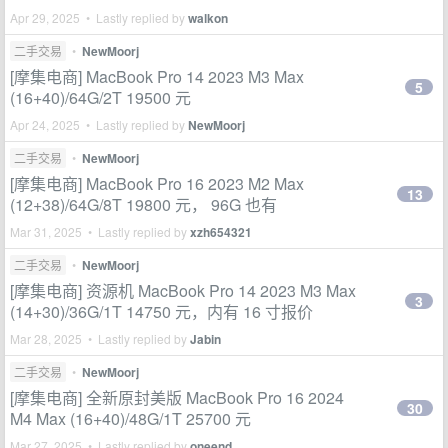
Apr 29, 2025 • Lastly replied by
walkon
二手交易
•
NewMoorj
[摩集电商] MacBook Pro 14 2023 M3 Max
5
(16+40)/64G/2T 19500 元
Apr 24, 2025 • Lastly replied by
NewMoorj
二手交易
•
NewMoorj
[摩集电商] MacBook Pro 16 2023 M2 Max
13
(12+38)/64G/8T 19800 元， 96G 也有
Mar 31, 2025 • Lastly replied by
xzh654321
二手交易
•
NewMoorj
[摩集电商] 资源机 MacBook Pro 14 2023 M3 Max
3
(14+30)/36G/1T 14750 元，内有 16 寸报价
Mar 28, 2025 • Lastly replied by
Jabin
二手交易
•
NewMoorj
[摩集电商] 全新原封美版 MacBook Pro 16 2024
30
M4 Max (16+40)/48G/1T 25700 元
Mar 27, 2025 • Lastly replied by
oneend