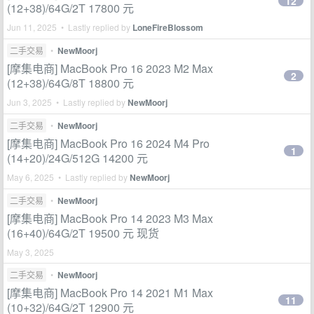
12
(12+38)/64G/2T 17800 元
Jun 11, 2025 • Lastly replied by
LoneFireBlossom
二手交易
•
NewMoorj
[摩集电商] MacBook Pro 16 2023 M2 Max
2
(12+38)/64G/8T 18800 元
Jun 3, 2025 • Lastly replied by
NewMoorj
二手交易
•
NewMoorj
[摩集电商] MacBook Pro 16 2024 M4 Pro
1
(14+20)/24G/512G 14200 元
May 6, 2025 • Lastly replied by
NewMoorj
二手交易
•
NewMoorj
[摩集电商] MacBook Pro 14 2023 M3 Max
(16+40)/64G/2T 19500 元 现货
May 3, 2025
二手交易
•
NewMoorj
[摩集电商] MacBook Pro 14 2021 M1 Max
11
(10+32)/64G/2T 12900 元