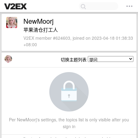
NewMoorj
苹果清仓打工人
V2EX member #624603, joined on 2023-04-18 01:38:33
+08:00
切换主题列表
Per NewMoorj's settings, the topics list is only visible after you
sign in