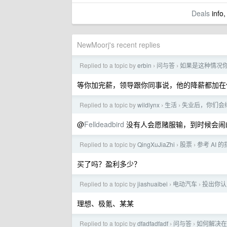
Deals
info,
NewMoorj's recent replies
Replied to a topic by
erbin
问与答
如果是这种情况
›
›
等你加完薪，领导跟你同事说，他的降薪都加在
Replied to a topic by
wildlynx
生活
失业后，你们会
›
›
@
Felldeadbird
没有人会愿赌服输，到时候会闹
Replied to a topic by
QingXuJiaZhi
股票
参考 AI
›
›
买了吗？盈利多少？
Replied to a topic by
jiashuaibei
电动汽车
投出你认
›
›
理想、极氪、某某
Replied to a topic by
dfadfadfadf
问与答
如何解决在
›
›