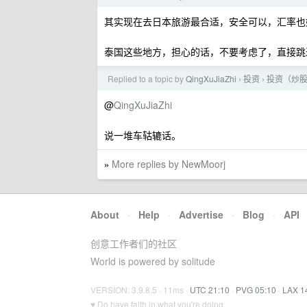
其实现在去日本旅游最合适，安全可以，汇率也
泰国这些地方，担心的话，不要考虑了，直接跳
Replied to a topic by
QingXuJiaZhi
投资
投资（炒
›
›
@
QingXuJiaZhi
说一堆车轱辘话。
More replies by NewMoorj
»
About
·
Help
·
Advertise
·
Blog
·
API
创意工作者们的社区
World is powered by solitude
VERSION: 3.9.8.5 · 11ms ·
UTC 21:10
·
PVG 05:10
·
LAX 1
♥ Do have faith in what you're doing.