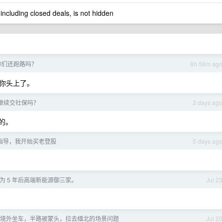
 including closed deals, is not hidden
你们还跑路吗？
8h 56m ag
你头上了。
继续交社保吗？
2 days ag
的。
 的指导，我开始买老登股
5 days ag
为 5 年后高端新能源御三家。
Jul 2
境外坐车，半路被蒙头，拉去缅北的场景问题
Jul 2