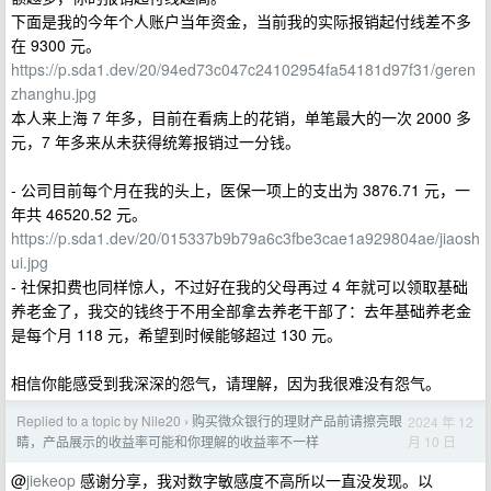
下面是我的今年个人账户当年资金，当前我的实际报销起付线差不多
在 9300 元。
https://p.sda1.dev/20/94ed73c047c24102954fa54181d97f31/geren
zhanghu.jpg
本人来上海 7 年多，目前在看病上的花销，单笔最大的一次 2000 多
元，7 年多来从未获得统筹报销过一分钱。
- 公司目前每个月在我的头上，医保一项上的支出为 3876.71 元，一
年共 46520.52 元。
https://p.sda1.dev/20/015337b9b79a6c3fbe3cae1a929804ae/jiaosh
ui.jpg
- 社保扣费也同样惊人，不过好在我的父母再过 4 年就可以领取基础
养老金了，我交的钱终于不用全部拿去养老干部了：去年基础养老金
是每个月 118 元，希望到时候能够超过 130 元。
相信你能感受到我深深的怨气，请理解，因为我很难没有怨气。
Replied to a topic by Nile20
购买微众银行的理财产品前请擦亮眼
2024 年 12
›
月 10 日
睛，产品展示的收益率可能和你理解的收益率不一样
@
jiekeop
感谢分享，我对数字敏感度不高所以一直没发现。以