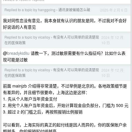
Replied to a topic by hanggoing
通讯录被催婚怎么破
2025 年 2 月 6 日
›
我对同性恋没有意见，我本身就有认识的朋友是同，不过我对不会好
好说话的人有意见
Replied to a topic by vicalloy
有没有人可以简单的说清楚现
2024 年 12 月
›
10 日
在的医保政策
@
breadykidliu
请教一下，测过敏原需要有什么指征吗？比如什么表
现可能是过敏
Replied to a topic by vicalloy
有没有人可以简单的说清楚现
2024 年 12 月
›
10 日
在的医保政策
前面 mainjzb 介绍得非常清楚，不过举例是北京的。各地政策细节是
有差异的，并且细节很要命，上海这边是这样：
1. 先从个人账户当年资金支付
2. 用完个人账户当年资金后，开始计算现金自负部分，门槛为 500 元
3. 超过 2 的门槛之后，再按照报销比例报销
可以看到，上海实际的真正的起付线是因人而异的，你的医保账户余
额越多，你的报销起付线越高。