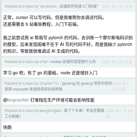
Replied to a topic by YanSeven
后端如何快速入门前端？
2025 年 4 月 10 日
›
正常，cursor 可以写代码，但是很难帮你去调试代码。
还是需要去 b 站看些教程，入门下前端。
我之前尝试用 ai 帮我写 pytorch 的代码，去训练一个摩尔斯电码识别
的模型，后来发现困难不在于 AI 写的代码不好，而是我缺少 pytorch
的知识，导致我很难调试 AI 生成的代码。
Replied to a topic by ohlyf
nodejs 后端究竟是做什么的
2025 年 2 月 25 日
›
学习 go 吧，有了 go 的基础，node 还是很好入门
Replied to a topic by Charlie17Li
[golang] 在 golang 项目中如何
2025 年 1
›
月 23 日
使用 requestId 来追踪请求的调用栈
@
kingcanfish
打堆栈在生产环境可能会影响性能
Replied to a topic by wangningkai
离了个大谱！年会还要搞
2025 年 1 月 20
›
日
工分制度！
快跑