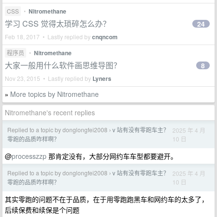
CSS
•
Nitromethane
学习 CSS 觉得太琐碎怎么办？
24
Feb 18, 2017 • Lastly replied by
cnqncom
程序员
•
Nitromethane
大家一般用什么软件画思维导图？
8
Nov 23, 2015 • Lastly replied by
Lyners
More topics by Nitromethane
»
Nitromethane's recent replies
Replied to a topic by donglongfei2008
v 站有没有零跑车主？
2025 年 4 月
›
10 日
零跑的品质咋样啊？
@
processzzp
那肯定没有，大部分网约车车型都要避开。
Replied to a topic by donglongfei2008
v 站有没有零跑车主？
2025 年 4 月
›
10 日
零跑的品质咋样啊？
其实零跑的问题不在于品质，在于用零跑跑黑车和网约车的太多了，
后续保费和续保是个问题