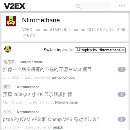
Nitromethane
V2EX member #134749, joined on 2015-08-24 14:13:36
+08:00
Switch topics list
程序员
•
Nitromethane
推荐一个您觉得写的不错的开源 React 项目
4
Jul 6, 2025 • Lastly replied by
wefgonujnopu
硬件
•
Nitromethane
预算 2500,32 寸 4K 显示器求推荐
2
Mar 18, 2024 • Lastly replied by
Nitromethane
VPS
•
Nitromethane
pzea 的 KVM VPS 和 Cheap VPS 有对比过么？
1
Jan 9, 2017 • Lastly replied by
pagxir