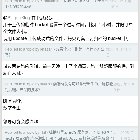
Replied to a topic by Kinnikuman
请教下后端大佬，关于文件
2025 年 1 月
›
16 日
上传逻辑的实现
@
SingeeKing
有个思路是
用于上传的临时 bucket 设置一个过期时间，比如 1 小时，并限制单
个文件大小。
调用 update 上传成功后的文件，拷贝到真正要归档的 bucket 中。
Replied to a topic by khazan
想买个火车卧铺，有什么方法
2025 年 1 月 10
›
日
吗？
试过两站路的卧铺，前一天晚上上了个通宵，路上舒舒服服的睡，到
站有人喊~
Replied to a topic by kkkkh
前端有没有可以拿得出手的，能惊艳
2025 年 1 月
›
9 日
到后端和产品的技术？
BI 可视化
数字孪生
领导可能会感兴趣
Replied to a topic by ttkit
吐糟阿里云 ECS 服务器， 4 核 8G 打包
2025 年
›
1 月 2 日
nextjs 项目都能内存溢出！用了 github Actions 打包后感觉被骗了！