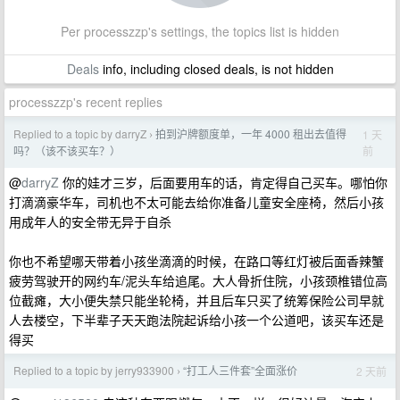
Per processzzp's settings, the topics list is hidden
Deals
info, including closed deals, is not hidden
processzzp's recent replies
Replied to a topic by darryZ
拍到沪牌额度单，一年 4000 租出去值得
1 天
›
前
吗？（该不该买车？）
@
darryZ
你的娃才三岁，后面要用车的话，肯定得自己买车。哪怕你
打滴滴豪华车，司机也不太可能去给你准备儿童安全座椅，然后小孩
用成年人的安全带无异于自杀
你也不希望哪天带着小孩坐滴滴的时候，在路口等红灯被后面香辣蟹
疲劳驾驶开的网约车/泥头车给追尾。大人骨折住院，小孩颈椎错位高
位截瘫，大小便失禁只能坐轮椅，并且后车只买了统筹保险公司早就
人去楼空，下半辈子天天跑法院起诉给小孩一个公道吧，该买车还是
得买
Replied to a topic by jerry933900
“打工人三件套”全面涨价
2 天前
›