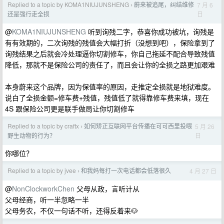
Replied to a topic by KOMA1NIUJUNSHENG
蔚来被追尾，纠结维修
7 月 6
›
日
还是强行走全损
@
KOMA1NIUJUNSHENG
听到询残二字，恭喜你成功被坑，询残是
有有效期的，二次询残的残值会大幅打折（没想到吧），保险拿到了
询残结果之后就会冷处理逼你切割修车，你自己拖延不配合导致残值
降低，那就不是保险公司的责任了，而且会让你的全损之路更加艰难
本身蔚来这个品牌，因为保值率的原因，走推定全损就是地狱难度。
说白了全损金额=修车费+残值，残值低了就得靠修车费来填，现在
4S 跟保险公司更是联手做局让你切割修车
Replied to a topic by craftx
如何矫正互联网平台传播在可可西里投喂
5 月 26
›
日
野生动物的行为？
你哪位？
Replied to a topic by jvee
和我妈每打一次电话都会低落很久
4 月 27 日
›
@
NonClockworkChen
父母从政，言听计从
父母经商，听一半忽略一半
父母务农，不仅一句话不听，还得反着来🐶