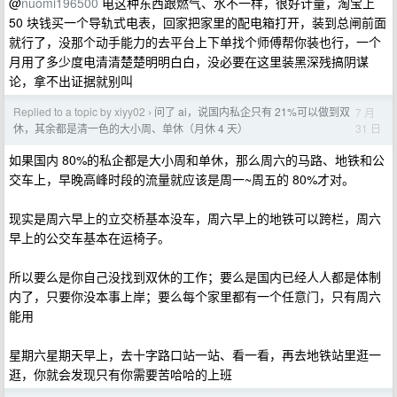
@
nuomi196500
电这种东西跟燃气、水不一样，很好计量，淘宝上
50 块钱买一个导轨式电表，回家把家里的配电箱打开，装到总闸前面
就行了，没那个动手能力的去平台上下单找个师傅帮你装也行，一个
月用了多少度电清清楚楚明明白白，没必要在这里装黑深残搞阴谋
论，拿不出证据就别叫
Replied to a topic by xiyy02
问了 ai，说国内私企只有 21%可以做到双
7 月
›
31 日
休，其余都是清一色的大小周、单休（月休 4 天）
如果国内 80%的私企都是大小周和单休，那么周六的马路、地铁和公
交车上，早晚高峰时段的流量就应该是周一~周五的 80%才对。
现实是周六早上的立交桥基本没车，周六早上的地铁可以跨栏，周六
早上的公交车基本在运椅子。
所以要么是你自己没找到双休的工作；要么是国内已经人人都是体制
内了，只要你没本事上岸；要么每个家里都有一个任意门，只有周六
能用
星期六星期天早上，去十字路口站一站、看一看，再去地铁站里逛一
逛，你就会发现只有你需要苦哈哈的上班