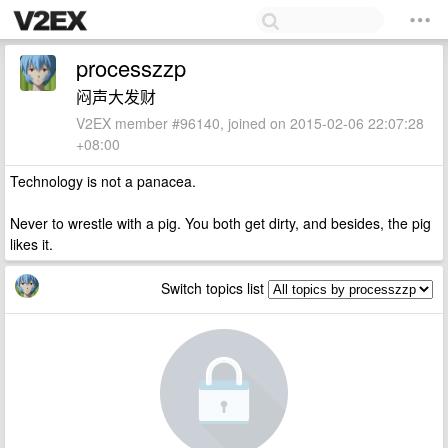
processzzp
闷声大发财
V2EX member #96140, joined on 2015-02-06 22:07:28
+08:00
Technology is not a panacea.
Never to wrestle with a pig. You both get dirty, and besides, the pig
likes it.
Switch topics list