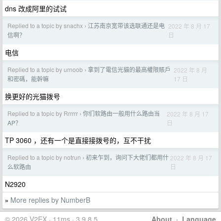
dns 改成阿里的试试
Replied to a topic by snachx
江苏南京宽带该选联通还是电
2022 年 8 月 17
›
日
信啊？
电信
Replied to a topic by urnoob
拿到了電信光貓的最高權限賬戶
2022 年 8 月
›
17 日
和密碼，能幹嘛
换更好的光猫拨号
Replied to a topic by Rrrrrr
你们软路由一般用什么路由当
2022 年 8 月 17
›
日
AP？
TP 3060 ，还有一个是直接接拨号的，互不干扰
Replied to a topic by notrun
初来乍到，询问下大佬们都用什
2022 年 8 月 17
›
日
么软路由
N2920
More replies by NumberB
»
© 2026 V2EX · 11ms · 3.9.8.5
About
·
Language