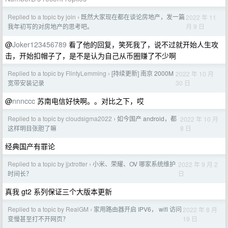
Replied to a topic by join
既然大家现在都在谈论房地产，发一篇
2022 年 11
›
月 9 日
我年初写的对房地产的思考吧。
@
Joker123456789
看了他的回复，笑死我了，说不过就开始人生攻
击，开始扣帽子了，是不是认为自己从币圈赚了不少啊
Replied to a topic by FlintyLemming
[持续更新] 南京 2000M
2022 年 10 月
›
30 日
宽带安装记录
@
nnnccc
苏南电信好快啊。。对比之下，哎
Replied to a topic by cloudsigma2022
如今国产 android，都
2022 年 10 月
›
8 日
这样明目张胆了嘛
经典国产有罪论
Replied to a topic by jjxtrotter
小米、荣耀、OV 哪家系统维护
2022 年 9 月 2
›
日
时间长？
真我 gt2 系列保证三个大版本更新
Replied to a topic by RealGM
家用路由器开启 IPV6， wifi 访问
2022 年 8 月
›
19 日
变慢甚至打不开网页？