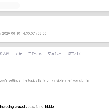
 2020-06-10 14:30:07 +08:00
术话题
好玩
工作信息
交易信息
城市相关
g's settings, the topics list is only visible after you sign in
 including closed deals, is not hidden