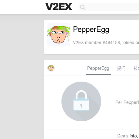
PepperEgg
V2EX member #494158, joined on
PepperEgg
提问
技
Per PepperEg
Deals
info,