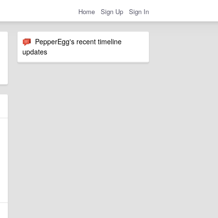
Home
Sign Up
Sign In
PepperEgg's recent timeline
updates