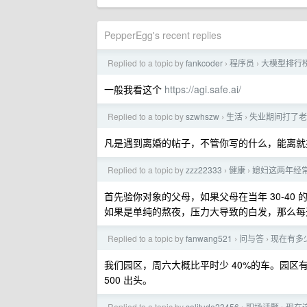
PepperEgg's recent replies
Replied to a topic by
fankcoder
程序员
大模型排行
›
›
一般我看这个
https://agi.safe.ai/
Replied to a topic by
szwhszw
生活
失业期间打了老
›
›
凡是遇到离婚的帖子，不管你写的什么，能离就
Replied to a topic by
zzz22333
健康
媳妇这两年经
›
›
首先验你对象的父母，如果父母在当年 30-4
如果是单纯的熬夜，压力大导致的白发，那么每天 
Replied to a topic by
fanwang521
问与答
现在有多
›
›
我们园区，周六大概比平时少 40%的车。园区有车
500 出头。
Replied to a topic by
solitude23456
职场话题
现在