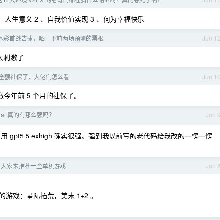
人生意义 2 、自我价值实现 3 、何为幸福快乐
体彩首战告捷，晒一下前两场预测的票根
Jun 1
太刺激了
全额社保了，大佬们怎么看
Jun 1
缴今年前 5 个月的社保了。
 ai 真的有那么强吗？
Jun 
 源码，用 gpt5.5 exhigh 确实很强。强到我以前写的老代码给我改的一愣一愣
，大家来推荐一些单机游戏
Jun 
游戏：星际拓荒，美末 1+2 。