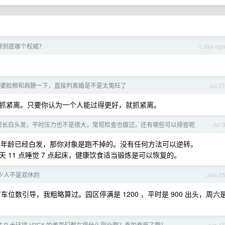
榜到底哪个权威？
1 day ag
婆脸颊和肩膀一下，直接判离婚是不是太冤枉了
Jul 2
抓紧离。只要你认为一个人能过得更好，就抓紧离。
常长白头发，平时压力也不是很大，常规检查也做过，还有哪些可以排查呢
Jul 
0 的年龄已经白发，那你对象是跑不掉的。没有任何方法可以逆转。
11 点睡觉 7 点起床，健康饮食适当锻炼是可以恢复的。
少人不是双休的
Jun 2
位数引导，我粗略算过。园区停满是 1200 ，平时是 900 出头，周六
这 B 大环境 V2EX 的老哥们都在搞什么副业啊？真的卷死了啊！
Jun 1