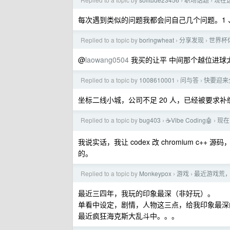
›
›
每次遇到类似的问题我都会问自己几个问题。1 、
Replied to a topic by
boringwheat
分享发现
世界杯
›
›
@
laowang0504
我买的让平 中间那个越位进球
Replied to a topic by
1008610001
问与答
快要迎来
›
›
坐标二线小城，公司不足 20 人，已经被要求补
Replied to a topic by
bug403
☕Vibe Coding🤖
现在
›
›
我说实话，我让 codex 改 chromium c++
的。
Replied to a topic by
Monkeypox
游戏
最近游戏荒
›
›
最近三四年，我玩的印象最深（非好玩）。
单看中设定，剧情，人物这三点，给我印象最深的
最近疯狂海克斯大乱斗中。。。