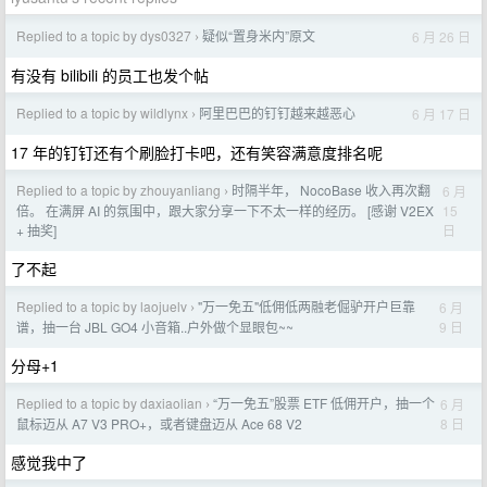
Replied to a topic by dys0327
疑似“置身米内”原文
6 月 26 日
›
有没有 bilibili 的员工也发个帖
Replied to a topic by wildlynx
阿里巴巴的钉钉越来越恶心
6 月 17 日
›
17 年的钉钉还有个刷脸打卡吧，还有笑容满意度排名呢
Replied to a topic by zhouyanliang
时隔半年， NocoBase 收入再次翻
6 月
›
15
倍。 在满屏 AI 的氛围中，跟大家分享一下不太一样的经历。 [感谢 V2EX
日
+ 抽奖]
了不起
Replied to a topic by laojuelv
"万一免五"低佣低两融老倔驴开户巨靠
6 月
›
9 日
谱，抽一台 JBL GO4 小音箱..户外做个显眼包~~
分母+1
Replied to a topic by daxiaolian
“万一免五”股票 ETF 低佣开户，抽一个
6 月
›
8 日
鼠标迈从 A7 V3 PRO+，或者键盘迈从 Ace 68 V2
感觉我中了