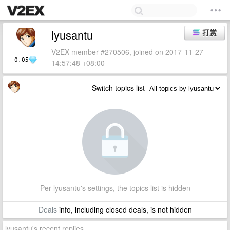
lyusantu
打赏
V2EX member #270506, joined on 2017-11-27
0.05
14:57:48 +08:00
Switch topics list
Per lyusantu's settings, the topics list is hidden
Deals
info, including closed deals, is not hidden
lyusantu's recent replies