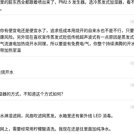
里的脏东西全都跟着喷出来了，PM2.5 发生器。选冷蒸发式加湿器，看
。
1
你有便宜电还是便宜水了，追求低成本用烧开的自来水也不是不行，只要
康风险。另外现在喜欢宣传蒸发式贬低传统超声波式有一点原因是蒸发式
气流速电加热烧开水同理，所以要是有免费电/气，你整个持续沸腾的开
带加热室温
1
是烧开水
1
湿器的方式，不知道这个方式如何？
1
水淋湿滤网，风扇吹滤网蒸发。水箱里还有紫外线 LED 消毒。
网上，需要经常用柠檬酸清洗。我现在还是往里面加纯净水。