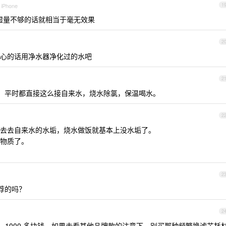
 iPhone
1
湿量不够的话就相当于毫无效果
2
心的话用净水器净化过的水吧
2
用，平时都直接这么接自来水，烧水除氯，保温喝水。
2
去去自来水的水垢，烧水做饭就基本上没水垢了。
物质了。
2
推荐的吗？
2
1000 多块钱。如果去看其他品牌款的注意下，别买那种频繁换滤芯耗