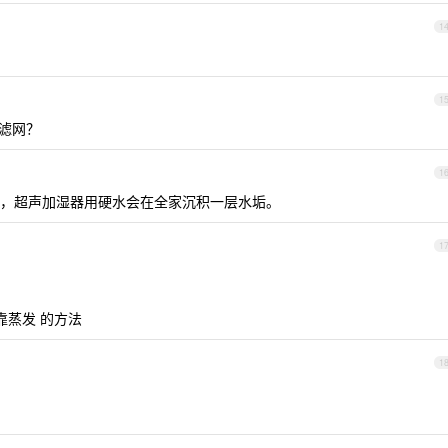
1
1
个滤网？
1
，超声加湿器用硬水会在全家沉积一层水垢。
1
靠蒸发 的方法
1