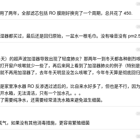
2
我用了两年，全部滤芯包括 RO 膜刚好换完了一个周期，总共花了 450.
2
湿器都买过，最后还是回归原始，一盆水一根毛巾。没有噪音没有 pm2.
3
（冬天）的超声波加湿器导致出现了轻度肺炎？那两年一到冬天都各种剧烈
打开窗户咳嗽就少一些了，再后来网上看到了加湿器肺炎的例子（特别是
就不再用加湿器了，去年冬天明显没怎么咳嗽了，今年冬天算是彻底回归
是家里净水器 RO 反渗透过滤后的，比自来水好多了，但也是不行，因
开水箱，无法清洁，只有一个加水孔。。。
了需要纯净水，还需要经常清洗水箱来避免滋生细菌。
3
氯气，如果没有其他消毒措施，更容易繁殖细菌
3