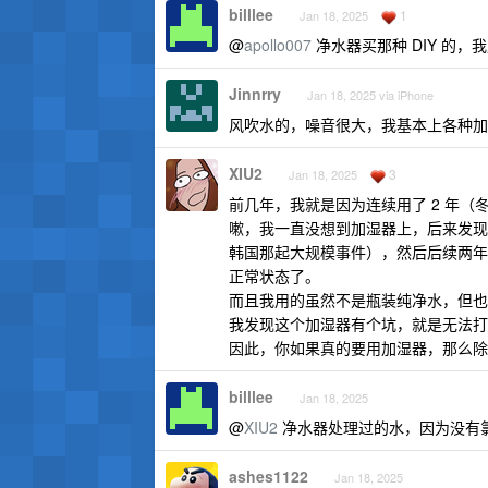
billlee
1
Jan 18, 2025
@
apollo007
净水器买那种 DIY 的，
Jinnrry
Jan 18, 2025 via iPhone
风吹水的，噪音很大，我基本上各种加
XIU2
3
Jan 18, 2025
前几年，我就是因为连续用了 2 年
嗽，我一直没想到加湿器上，后来发现
韩国那起大规模事件），然后后续两年
正常状态了。
而且我用的虽然不是瓶装纯净水，但也
我发现这个加湿器有个坑，就是无法打
因此，你如果真的要用加湿器，那么除
billlee
Jan 18, 2025
@
XIU2
净水器处理过的水，因为没有
ashes1122
Jan 18, 2025