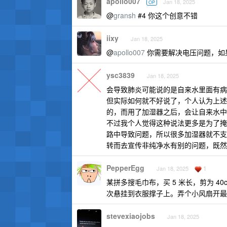
apollo007
Jan 18, 2025
OP
@
gransh
#4 你这个创意不错
iixy
Jan 18, 2025
@
apollo007
你需要解决电压问题，如
ysc3839
Jan 18, 2025
会导致肺炎可能说的是自来水里面有病
但实际如何就不好说了，个人认为上述
的，而用了加湿器之后，会让自来水中
不过我个人觉得这种说法更多是为了掩
路中导致问题，所以很多加湿器就不支
转而去宣传非纯净水有别的问题，既然
PepperEgg
1
Jan 18, 2025
某拼多搜毛巾布，买 5 米长，剪为 
次悬挂到衣服撑子上。弄个小风扇开最低
stevexiaojobs
Jan 18, 2025