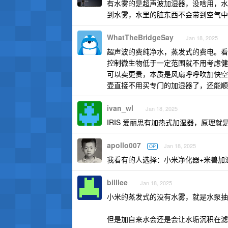
有水雾的是超声波加湿器，没啥用，水
到水雾，水里的脏东西不会带到空气中
WhatTheBridgeSay
Jan 18, 2025
超声波的费纯净水，蒸发式的费电。看
控制微生物低于一定范围就不用考虑健
可以卖更贵，本质是风扇呼呼吹加快空
壶直接不用买专门的加湿器了，还能顺
ivan_wl
Jan 18, 2025
IRIS 爱丽思有加热式加湿器，原理就
apollo007
Jan 18, 2025
OP
我看有的人选择：小米净化器+米兽加
billlee
Jan 18, 2025
小米的蒸发式的没有水雾，就是水泵抽
但是加自来水会还是会让水垢沉积在滤