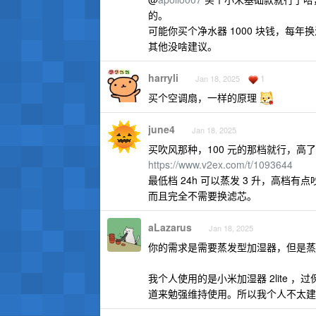
的。
可能你买个净水器 1000 块钱，每年换滤
其他没啥建议。
harryli
1
Jan 18, 2025
买个空调扇，一样的原理
june4
Jan 18, 2025
买吹风那种，100 元的那档就行，
https://www.v2ex.com/t/1093644
最低档 24h 可以蒸发 3 升，高档有
而且完全不需要换滤芯。
aLazarus
Jan 18, 2025
你的需求是需要蒸发型加湿器，但是蒸
我个人使用的是小米加湿器 2lite
道来勉强维持使用。所以我个人不太建