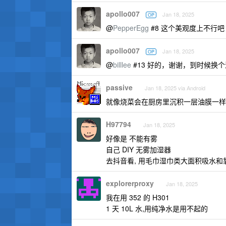
apollo007
Jan 18, 2025
OP
@
PepperEgg
#8 这个美观度上不行吧
apollo007
Jan 18, 2025
OP
@
billlee
#13 好的，谢谢，到时候换
passive
Jan 18, 2025 via Android
就像烧菜会在厨房里沉积一层油膜一样
H97794
Jan 18, 2025
好像是 不能有雾
自己 DIY 无雾加湿器
去抖音看, 用毛巾湿巾类大面积吸水和
explorerproxy
Jan 18, 2025
我在用 352 的 H301
1 天 10L 水,用纯净水是用不起的