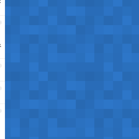
不
0
水
1
2
3