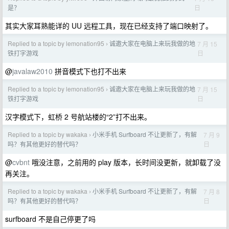
日
是？
其实大家耳熟能详的 UU 远程工具，现在已经支持了端口映射了。
Replied to a topic by lemonation95
诚邀大家在电脑上来玩我做的地
7 月 15
›
日
铁打字游戏
@
javalaw2010
拼音模式下也打不出来
Replied to a topic by lemonation95
诚邀大家在电脑上来玩我做的地
7 月 15
›
日
铁打字游戏
汉字模式下，虹桥 2 号航站楼的“2”打不出来。
Replied to a topic by wakaka
小米手机 Surfboard 不让更新了，有解
7 月 9
›
日
吗？有其他更好的替代吗？
@
cvbnt
哦没注意，之前用的 play 版本，长时间没更新，就卸载了没
再关注。
Replied to a topic by wakaka
小米手机 Surfboard 不让更新了，有解
7 月 8
›
日
吗？有其他更好的替代吗？
surfboard 不是自己停更了吗