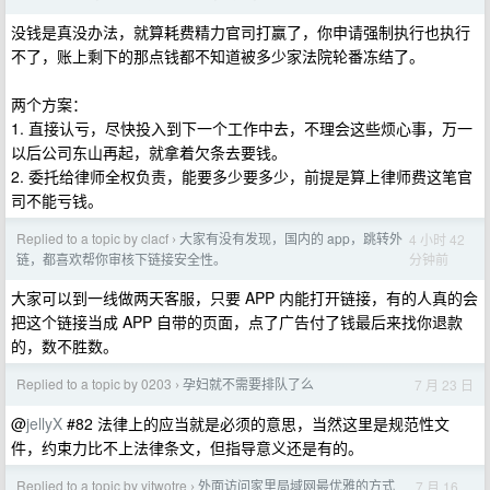
没钱是真没办法，就算耗费精力官司打赢了，你申请强制执行也执行
不了，账上剩下的那点钱都不知道被多少家法院轮番冻结了。
两个方案：
1. 直接认亏，尽快投入到下一个工作中去，不理会这些烦心事，万一
以后公司东山再起，就拿着欠条去要钱。
2. 委托给律师全权负责，能要多少要多少，前提是算上律师费这笔官
司不能亏钱。
Replied to a topic by clacf
大家有没有发现，国内的 app，跳转外
4 小时 42
›
分钟前
链，都喜欢帮你审核下链接安全性。
大家可以到一线做两天客服，只要 APP 内能打开链接，有的人真的会
把这个链接当成 APP 自带的页面，点了广告付了钱最后来找你退款
的，数不胜数。
Replied to a topic by 0203
孕妇就不需要排队了么
7 月 23 日
›
@
jellyX
#82 法律上的应当就是必须的意思，当然这里是规范性文
件，约束力比不上法律条文，但指导意义还是有的。
Replied to a topic by yitwotre
外面访问家里局域网最优雅的方式
7 月 16
›