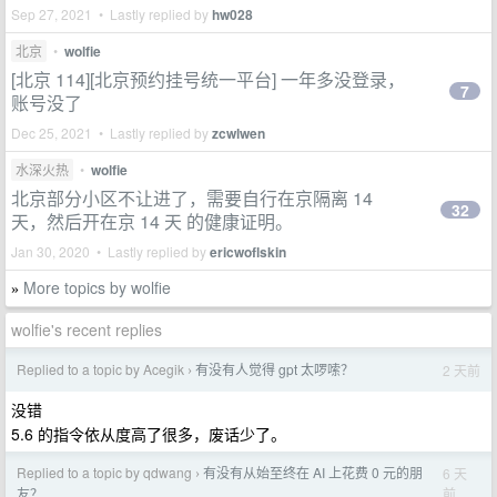
Sep 27, 2021 • Lastly replied by
hw028
北京
•
wolfie
[北京 114][北京预约挂号统一平台] 一年多没登录，
7
账号没了
Dec 25, 2021 • Lastly replied by
zcwlwen
水深火热
•
wolfie
北京部分小区不让进了，需要自行在京隔离 14
32
天，然后开在京 14 天 的健康证明。
Jan 30, 2020 • Lastly replied by
ericwoflskin
More topics by wolfie
»
wolfie's recent replies
Replied to a topic by Acegik
有没有人觉得 gpt 太啰嗦？
2 天前
›
没错
5.6 的指令依从度高了很多，废话少了。
Replied to a topic by qdwang
有没有从始至终在 AI 上花费 0 元的朋
6 天
›
前
友？