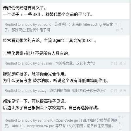
传统低代码没有意义了。
一个架子 + 一些 skill ，就替代整个之前的平台了。
Replied to a topic by Jensond
灵魂拷问：未来的 vibe coding 平民化
7 月
›
19 日
了，那我现在还迭代个锤子啊
经常看到想笑的言论，主流 agent 工具会淘汰 skill 。
工程化思维+能力 不是所有人具有的。
Replied to a topic by chevalier
司美格鲁肽，这药有力气！
7 月 19 日
›
胖就是吃得多，除非你会光合作用。
为什么没有考虑 替尔泊肽，听说这个没有降低血糖副作用。
Replied to a topic by zsxzy
纯功利的角度, 如何为孩子选兴趣班？
7 月 18 日
›
都浅显学一下，可以提高孩子见识。
后边让孩子自己根据当下学校氛围，自己再选择深耕。
7 月
Replied to a topic by sentinelK
OpenCode go 订阅开始区分模型提供额
›
18
度， kimi-k3、deepseek-v4-pro 等只有 15$的额度，请各位注意用量。
日