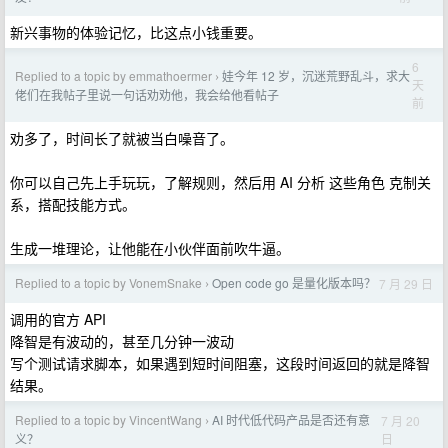
新兴事物的体验记忆，比这点小钱重要。
6
Replied to a topic by emmathoermer
娃今年 12 岁，沉迷荒野乱斗，求大
›
天
佬们在我帖子里说一句话劝劝他，我会给他看帖子
前
劝多了，时间长了就被当白噪音了。
你可以自己先上手玩玩，了解规则，然后用 AI 分析 这些角色 克制关
系，搭配技能方式。
生成一堆理论，让他能在小伙伴面前吹牛逼。
Replied to a topic by VonemSnake
Open code go 是量化版本吗？
7 月 29 日
›
调用的官方 API
降智是有波动的，甚至几分钟一波动
写个测试请求脚本，如果遇到短时间阻塞，这段时间返回的就是降智
结果。
Replied to a topic by VincentWang
AI 时代低代码产品是否还有意
7 月 20
›
日
义？