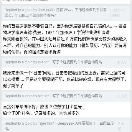
Replied to a topic by JoeLin33
月薪 2W+，工作轻松但几乎没有
6 小时 47
›
分钟前
成长，毕业四五年该继续待着吗？
你的首要原则是不要骗自己，因为你是最容易被自己骗的人。-- 著名
物理学家理查德·费曼，1974 年加州理工学院毕业典礼演讲
昨天刚看到的，在中国大陆月薪过 2 万按比例算也是比较少的高收入
人群，对自己的能力、别人认可你的能力（譬如履历、学历）要有清
晰的认识。真的强肯定要求折腾
Replied to a topic by skelton
写了个碰瓷网约车车牌查询网站
1 天前
›
我原来想做一个“目击”网站，目击者把看到的放上去，需求证据的可
以去搜索.... 但是这个要模糊匹配，以前比较麻烦，现在有大模型了，
似乎简单了
Replied to a topic by skelton
写了个碰瓷网约车车牌查询网站
1 天前
›
直接公布车牌不好，应该 2 位数字打个星号；
搞个 TOP 排名，记录最多的、查询最多的
Replied to a topic by Tiger1994
DeepSeek API 要涨价了！且蹬且珍
2 天
›
前
惜。