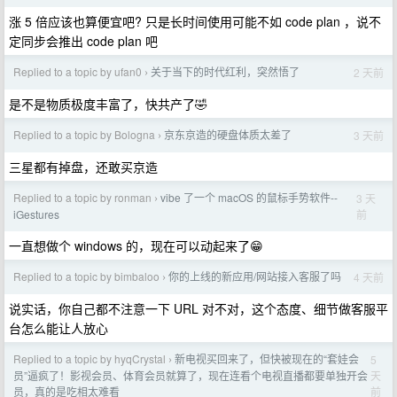
涨 5 倍应该也算便宜吧? 只是长时间使用可能不如 code plan ，说不
定同步会推出 code plan 吧
Replied to a topic by ufan0
关于当下的时代红利，突然悟了
2 天前
›
是不是物质极度丰富了，快共产了🤣
Replied to a topic by Bologna
京东京造的硬盘体质太差了
3 天前
›
三星都有掉盘，还敢买京造
Replied to a topic by ronman
vibe 了一个 macOS 的鼠标手势软件--
3 天
›
前
iGestures
一直想做个 windows 的，现在可以动起来了😁
Replied to a topic by bimbaloo
你的上线的新应用/网站接入客服了吗
4 天前
›
说实话，你自己都不注意一下 URL 对不对，这个态度、细节做客服平
台怎么能让人放心
Replied to a topic by hyqCrystal
新电视买回来了，但快被现在的“套娃会
5
›
天
员”逼疯了！影视会员、体育会员就算了，现在连看个电视直播都要单独开会
前
员，真的是吃相太难看