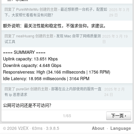
回复了 PureWhiteWu 创建的主题
最近想新攒一台机子，配置如
2025 年 3 月
›
29 日
下，大家帮忙看看有没有问题？
额外说明：最关注性能和稳定性，不强求信仰。求建议。
回复了 nealHuang 创建的主题
发现 Mac 自带了网络质量测
2025 年 3 月 19
›
日
试工具
==== SUMMARY ====
Uplink capacity: 13.651 Kbps
Downlink capacity: 4.648 Gbps
Responsiveness: High (34.166 milliseconds | 1756 RPM)
Idle Latency: 18.958 milliseconds | 3164 RPM
回复了 pureGirl 创建的主题
部署在云上内部使用的服务一直
2025 年 2 月
›
24 日
有 ip 恶意请求
公网可访问还是不可访问？
1/65
© 2026 V2EX · 63ms · 3.9.8.5
About
·
Language