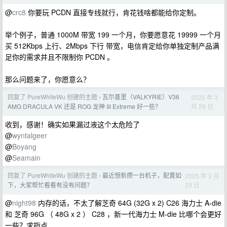
@
crc8
你要玩 PCDN 直接专线就行，肯花钱啥都能给你定制。
举个例子，普通 1000M 带宽 199 一个月，你要愿意花 19999 一个月
买 512Kbps 上行、2Mbps 下行 带宽，电信肯定给你单独定制产品满
足你的需求并且不限制你 PCDN 。
那么问题来了，你愿意么？
回复了 PureWhiteWu 创建的主题
瓦尔基里（VALKYRIE）V36
2025 年 3
›
月 29 日
AMG DRACULA VK 还是 ROG 龙神 III Extreme 好一些？
收到，感谢！确实如果漏过液这个太危险了
@
wyntalgeer
@
Boyang
@
Seamain
回复了 PureWhiteWu 创建的主题
最近想新攒一台机子，配置如
2025 年 3 月
›
29 日
下，大家帮忙看看有没有问题？
@
night98
内存的话，不太了解芝奇 64G (32G x 2) C26 海力士 A-die
和 芝奇 96G （ 48G x 2 ） C28 ，新一代海力士 M-die 比哪个会更好
一些？求指点