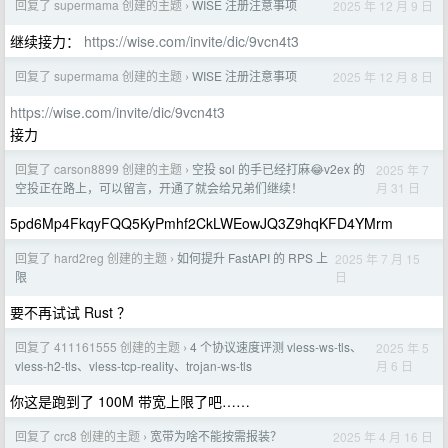
回复了 supermama 创建的主题
WISE 注册注意事项
2025 年 12 月 9 日
›
继续接力：
https://wise.com/invite/dic/9vcn4t3
回复了 supermama 创建的主题
WISE 注册注意事项
2025 年 12 月 8 日
›
https://wise.com/invite/dic/9vcn4t3
接力
回复了 carson8899 创建的主题
空投 sol 的手已经打麻😂v2ex 的
2025 年 7
›
月 31 日
空投正在路上，可以留言，开通了就会给兄弟们继续！
5pd6Mp4FkqyFQQ5KyPmhf2CkLWEowJQ3Z9hqKFD4YMrm
回复了 hard2reg 创建的主题
如何提升 FastAPI 的 RPS 上
2025 年 7 月 15
›
日
限
要不再试试 Rust ？
回复了 411161555 创建的主题
4 个协议速度评测 vless-ws-tls、
2025 年 5
›
月 6 日
vless-h2-tls、vless-tcp-reality、trojan-ws-tls
你这是跑到了 100M 带宽上限了吧……
回复了 crc8 创建的主题
宽带为啥不能按需报装？
2025 年 4 月 16 日
›