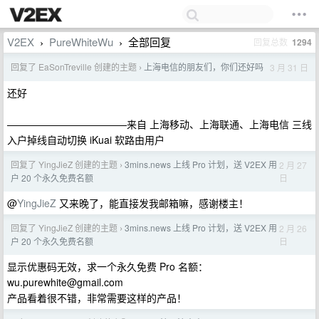
V2EX
PureWhiteWu
全部回复
回复总数
1294
›
›
回复了 EaSonTreville 创建的主题
上海电信的朋友们，你们还好吗
3 月 31 日
›
还好
————————————来自 上海移动、上海联通、上海电信 三线
入户掉线自动切换 iKuai 软路由用户
回复了 YingJieZ 创建的主题
3mins.news 上线 Pro 计划，送 V2EX 用
2 月 27
›
日
户 20 个永久免费名额
@
YingJieZ
又来晚了，能直接发我邮箱嘛，感谢楼主！
回复了 YingJieZ 创建的主题
3mins.news 上线 Pro 计划，送 V2EX 用
2 月 26
›
日
户 20 个永久免费名额
显示优惠码无效，求一个永久免费 Pro 名额：
wu.purewhite@gmail.com
产品看着很不错，非常需要这样的产品！