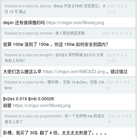
Replied to a topic by Jianrry
Bless 开放 $TIME 空投登记， 8
2025 年 8 月
›
14 日
月 19 号 截止
depin 还有值得撸的吗
https://i.imgur.com/NIvxivj.png
Replied to a topic by xinhaiw
老人观念就是求稳
2025 年 8 月 13 日
›
就算 100w 涨到了 150w ，你这 150w 如何安全到国内？
Replied to a topic by sangbill
$V2EX 突然跌破 $0.013 大家
2025 年 8 月
›
13 日
有赶上车吗？
大佬们怎么醒这么早
https://i.imgur.com/N9E3iZ2.png
，错过错过
Replied to a topic by Ne
猜价格 ，空投 1k $v2ex，空投 10k
2025 年 8 月 9
›
日
$mb
$v2ex 0.019 $mb 0.00028
胡蒙
https://i.imgur.com/NIvxivj.png
Replied to a topic by qingchen666
另一个吉祥物 mb 的成交
2025 年 8 月 8
›
日
量也上来了
卧槽，我买了 30$, 翻了 4 倍，太太太太刺激了。。。。