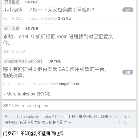
职场话题
•
SKYNE
小小调查，了解一下大家知道腾讯蓝鲸吗？
37
Apr 16, 2020 • Lastly replied by
SKYNE
新手求助
•
SKYNE
求助， shell 中如何根据 redis 进程找到对应配置文
件。
Jun 19, 2019
Amazon Web Services
•
SKYNE
哪里有能提供类似百度云 BAE 应用引擎的平台，
30
物美价廉。
Aug 11, 2018 • Lastly replied by
xing393939
More topics by SKYNE
»
SKYNE's recent replies
Replied to a topic by jiandao7114
手上有一批空闲机器，哪来干
2025 年 8
›
月 14 日
嘛好呢？有没有推荐的项目能挖个矿啊～
门罗币？不知道能不能赚回电费