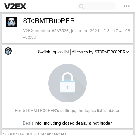
ST0RMTR00PER
V2EX member #567526, joined on 2021-12-31 17:41:08
+08:00
Switch topics list
Per ST0RMTR00PER's settings, the topics list is hidden
Deals
info, including closed deals, is not hidden
ST0RMTR00PER's recent replies