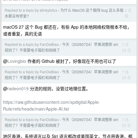
Replied to a topic by stinkytofux
为什么 MacOS 这个脑残 bug 这么多版
2 天
›
前
本都没有修复?
macOS 27 这个 Bug 都还在，有些 App 的本地网络权限根本不给，
或者重复，真的无语
Replied to a topic by FanDeBiao
今天（20260724）苹果调整新 siri
7 月
›
29 日
规则了？不需要电子围栏和网络了
@
Lovingbio
作者的 Github 被封了，好像现在不用也可以了
Replied to a topic by FanDeBiao
今天（20260724）苹果调整新 siri
7 月
›
25 日
规则了？不需要电子围栏和网络了
@
radeon019
分流的规则，没管过地理位置。
https://raw.githubusercontent.com/xpdigital/Apple-
Rule/refs/heads/main/Apple-AI.list
Replied to a topic by FanDeBiao
今天（20260724）苹果调整新 siri
7 月
›
25 日
规则了？不需要电子围栏和网络了
地区香港，系统语言以及 Siri 语言都改成美国英文，节点用香港，都