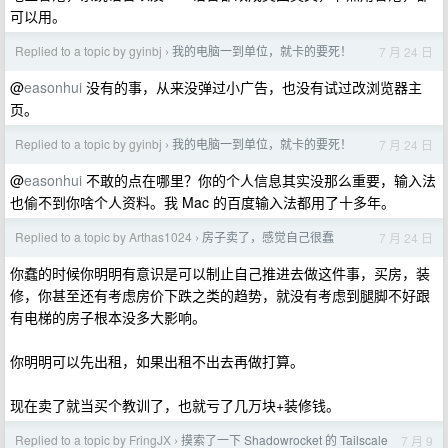
可以用。
Replied to a topic by gyinbj
我的电脑一到单位，就卡的要死！
7 月 24 日
›
@
easonhui
没有的事，从来没弹过小广告，也没有试过改浏览器主
页。
Replied to a topic by gyinbj
我的电脑一到单位，就卡的要死！
7 月 24 日
›
@
easonhui
不敢的点在哪里？你的个人信息其实没那么重要，输入法
也偷不到你啥个人资料。我 Mac 的百度输入法都用了十多年。
Replied to a topic by Arthas1024
房子卖了，感觉自己很蠢
7 月 24 日
›
你蠢的时候你明明有意识是可以制止自己推进去做这件事，买房，装
修，你甚至还有考虑房价下跌之类的趋势，就没有考虑到腿脚不好跟
有电梯的房子根本没多大影响。
你明明可以先出租，如果出租不出去再做打算。
现在卖了就当买个教训了，也就亏了几万块+装修钱。
Replied to a topic by FringJX
摸索了一下 Shadowrocket 的 Tailscale
7 月 9
›