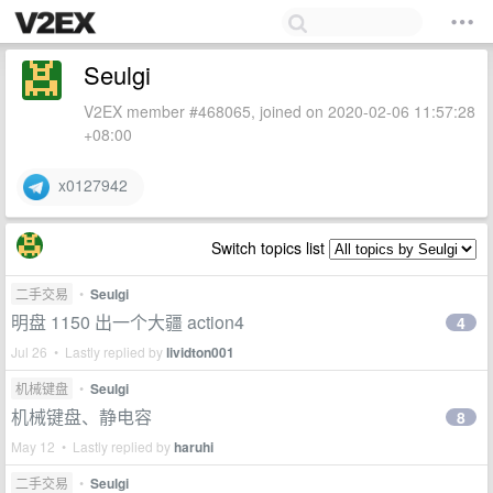
Seulgi
V2EX member #468065, joined on 2020-02-06 11:57:28
+08:00
x0127942
Switch topics list
二手交易
•
Seulgi
明盘 1150 出一个大疆 action4
4
Jul 26 • Lastly replied by
lividton001
机械键盘
•
Seulgi
机械键盘、静电容
8
May 12 • Lastly replied by
haruhi
二手交易
•
Seulgi