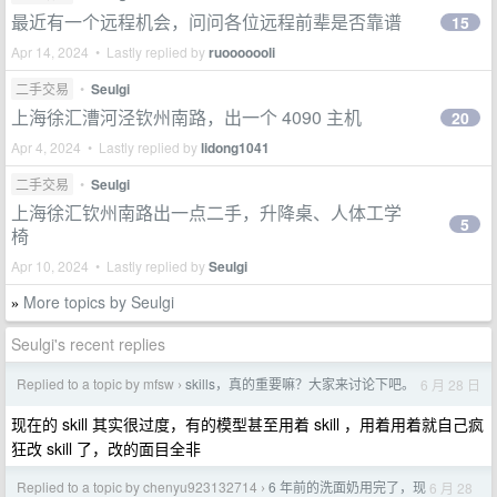
最近有一个远程机会，问问各位远程前辈是否靠谱
15
Apr 14, 2024 • Lastly replied by
ruooooooli
二手交易
•
Seulgi
上海徐汇漕河泾钦州南路，出一个 4090 主机
20
Apr 4, 2024 • Lastly replied by
lidong1041
二手交易
•
Seulgi
上海徐汇钦州南路出一点二手，升降桌、人体工学
5
椅
Apr 10, 2024 • Lastly replied by
Seulgi
More topics by Seulgi
»
Seulgi's recent replies
Replied to a topic by mfsw
skills，真的重要嘛？大家来讨论下吧。
6 月 28 日
›
现在的 skill 其实很过度，有的模型甚至用着 skill ，用着用着就自己疯
狂改 skill 了，改的面目全非
Replied to a topic by chenyu923132714
6 年前的洗面奶用完了，现
6 月 28
›