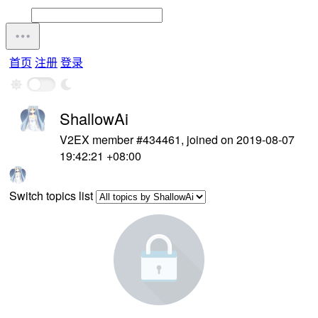
首页
注册
登录
ShallowAi
V2EX member #434461, joined on 2019-08-07
19:42:21 +08:00
Switch topics list