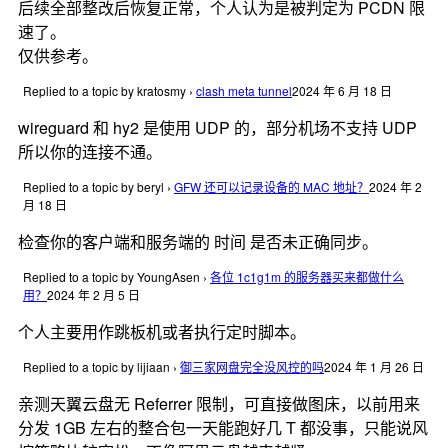
后续全部整改后恢复正常，个人认为是被判定为 PCDN 限
速了。
仅供参考。
Replied to a topic by kratosmy
›
clash meta tunnel
2024 年 6 月 18 日
wireguard 和 hy2 是使用 UDP 的，部分机场不支持 UDP
所以你的连接不通。
Replied to a topic by beryl
›
GFW 还可以记录设备的 MAC 地址？
2024 年 2
月 18 日
检查你的客户端和服务端的 时间 是否未正确同步。
Replied to a topic by YoungAsen
›
各位 1c1g1m 的服务器买来都做什么
用？
2024 年 2 月 5 日
个人主要用作跳板机或者执行定时脚本。
Replied to a topic by lijiaan
›
御三家网盘完全没风控的吗
2024 年 1 月 26 日
亲测天翼云盘无 Referrer 限制，可直接做图床，以前用来
分发 1GB 左右的整合包一天能跑好几 T 都没事，只能说风