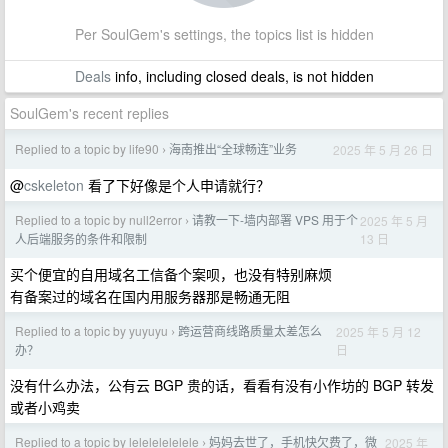
Per SoulGem's settings, the topics list is hidden
Deals
info, including closed deals, is not hidden
SoulGem's recent replies
Replied to a topic by life90
海南推出“全球畅连”业务
2025 年 5 月 26 日
›
@
cskeleton
看了下好像是个人申请就行？
Replied to a topic by null2error
请教一下-墙内部署 VPS 用于个
2025 年 5 月
›
13 日
人后端服务的条件和限制
买个便宜的自用域名工信备个案呗，也没有特别麻烦
有备案过的域名在国内用服务器那是畅通无阻
Replied to a topic by yuyuyu
跨运营商线路质量太差怎么
2025 年 5 月 12
›
日
办？
没有什么办法，公有云 BGP 贵的话，看看有没有小作坊的 BGP 转发
或者小鸡卖
Replied to a topic by lelelelelelele
妈妈去世了，手机快欠费了，微
2025 年
›