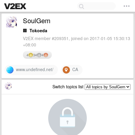
SoulGem
🏢
Tokoeda
V2EX member #209351, joined on 2017-01-05 15:30:13
+08:00
4
34
4
www.undefined.net/
CA
Switch topics list