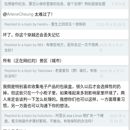
5 月 9 日
信想留作纪念、要怎么保存里面的信息、留个念想？特别是朋友圈
@
ArleneCheung
太难过了！
Replied to a topic by heishu
重生之回到五一放假前
2025 年 4 月 29 日
›
坏了，你这个穿越还会丢失记忆
Replied to a topic by tt83
有哪些地方，是你去过一次不想再
2025 年 4 月 27
›
日
去的？
所有（正在网红的）景区（城市）
Replied to a topic by Takizawa
老婆爱捡（攒）破烂，有啥
2025 年 4 月 27
›
日
办法吗？
我倒是特别喜欢收集电子产品的包装盒，很久以后才会选择性的扔
掉，但这些只在一个小柜子里，如果堆起来多到影响家里环境了，两
人肯定会谈判一下怎么处理的。我想你们也可以这样，一方面尊重习
惯，另一方面也可以沟通下你的想法。
Replied to a topic by liuliuliuliu
阿里云 ecs Linux 想扩充一下硬
2025 年 4
›
月 24 日
盘，看文档操作步骤好繁琐，不敢动，有啥保险的办法吗？