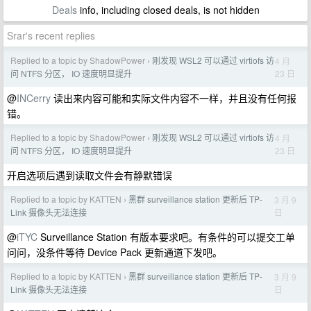
Deals
info, including closed deals, is not hidden
Srar's recent replies
Replied to a topic by ShadowPower
刚发现 WSL2 可以通过 virtiofs 访
4 月
›
23 日
问 NTFS 分区， IO 速度明显提升
@
INCerry
读出来内容可能和实际文件内容不一样，并且没有任何报
错。
Replied to a topic by ShadowPower
刚发现 WSL2 可以通过 virtiofs 访
4 月
›
23 日
问 NTFS 分区， IO 速度明显提升
开启选项后遇到读取文件会有静默错误
Replied to a topic by KATTEN
黑群 surveillance station 更新后 TP-
3 月 9
›
日
Link 摄像头无法连接
@
iTYC
Surveillance Station 有版本要求吧。有条件的可以提交工单
问问，没条件等待 Device Pack 更新通道下发吧。
Replied to a topic by KATTEN
黑群 surveillance station 更新后 TP-
3 月 9
›
日
Link 摄像头无法连接