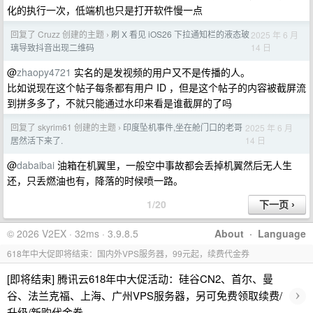
化的执行一次，低端机也只是打开软件慢一点
回复了 Cruzz 创建的主题
刷 X 看见 iOS26 下拉通知栏的液态玻
2025 年 6 月
›
14 日
璃导致抖音出现二维码
@
zhaopy4721
实名的是发视频的用户又不是传播的人。
比如说现在这个帖子每条都有用户 ID ，但是这个帖子的内容被截屏流
到拼多多了，不就只能通过水印来看是谁截屏的了吗
回复了 skyrim61 创建的主题
印度坠机事件,坐在舱门口的老哥
2025 年 6 月
›
14 日
居然活下来了.
@
dabaibai
油箱在机翼里，一般空中事故都会丢掉机翼然后无人生
还，只丢燃油也有，降落的时候喷一路。
1/20
© 2026 V2EX · 32ms · 3.9.8.5
About
·
Language
618年中大促即将结束：国内外VPS服务器，99元起，续费代金券
[即将结束] 腾讯云618年中大促活动：硅谷CN2、首尔、曼
›
谷、法兰克福、上海、广州VPS服务器，另可免费领取续费/
升级/新购代金券。