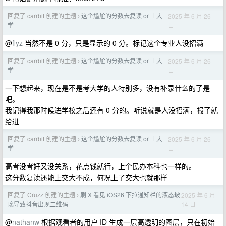
回复了 carrbit 创建的主题
这个尴尬的分数去复读 or 上大
2025 年 6 月 26
›
日
学
@
flyz
当然不是 0 分，只是显示的 0 分。标记这个专业人没招满
回复了 carrbit 创建的主题
这个尴尬的分数去复读 or 上大
2025 年 6 月 26
›
日
学
一下想起来，现在是不是考大学的人特别多，没有补录什么的了是
吧。
我记得我那时候进学校之后还有 0 分的。听说就是人没招满，报了就
给进
回复了 carrbit 创建的主题
这个尴尬的分数去复读 or 上大
2025 年 6 月 26
›
日
学
高考没考好又没关系，花点钱就行，上个民办本科也一样的。
这分数复读还能上交大不成，何况上了交大也就那样
回复了 Cruzz 创建的主题
刷 X 看见 iOS26 下拉通知栏的液态玻
2025 年 6 月
›
14 日
璃导致抖音出现二维码
@
nathanw
根据观看者的用户 ID 生成一层高透明的图层，只在初始