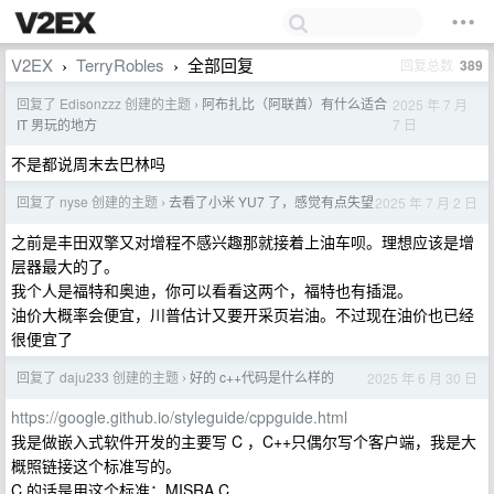
V2EX
TerryRobles
全部回复
回复总数
389
›
›
回复了 Edisonzzz 创建的主题
阿布扎比（阿联酋）有什么适合
2025 年 7 月
›
7 日
IT 男玩的地方
不是都说周末去巴林吗
回复了 nyse 创建的主题
去看了小米 YU7 了，感觉有点失望
2025 年 7 月 2 日
›
之前是丰田双擎又对增程不感兴趣那就接着上油车呗。理想应该是增
层器最大的了。
我个人是福特和奥迪，你可以看看这两个，福特也有插混。
油价大概率会便宜，川普估计又要开采页岩油。不过现在油价也已经
很便宜了
回复了 daju233 创建的主题
好的 c++代码是什么样的
2025 年 6 月 30 日
›
https://google.github.io/styleguide/cppguide.html
我是做嵌入式软件开发的主要写 C ，C++只偶尔写个客户端，我是大
概照链接这个标准写的。
C 的话是用这个标准：MISRA C