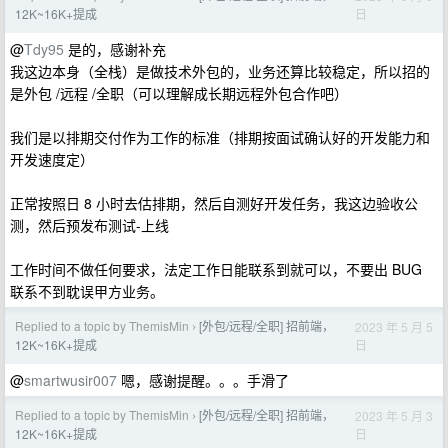
日
12K~16K+提成
@
Tdy95
是的，感谢补充
我这边本身（全栈）是做技术外包的，业务还算比较稳定，所以招的
是外包 /远程 /全职（可以理解成长期远程外包合作吧）
我们是以排期交付作为工作的标准（排期按面试确认好的开发能力和
开发速度定）
正常按照日 8 小时去估排期，然后自测好开发任务，我这边验收公
测，然后预发布测试-上线
工作时间不做任何要求，法定工作日能联系到就可以，不要出 BUG
联系不到耽误甲方业务。
Replied to a topic by ThemisMin
[外包/远程/全职] 招前端，
2023 年 5 月 5
›
日
12K~16K+提成
@
smartwusir007
嗯，感谢提醒。。。手滑了
Replied to a topic by ThemisMin
[外包/远程/全职] 招前端，
2023 年 5 月 3
›
日
12K~16K+提成