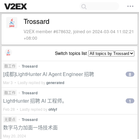
Trossard
V2EX member #678632, joined on 2024-03-04 11:02:21
+08:00
Switch topics list
酷工作
•
Trossard
[成都]LightHunter AI Agent Engineer 招聘
8
Mar 3 • Lastly replied by
generated
酷工作
•
Trossard
LightHunter 招聘 AI 工程师。
1
Feb 28 • Lastly replied by
ohlyf
无要点
•
Trossard
数字马力加面一场技术面
May 20, 2024