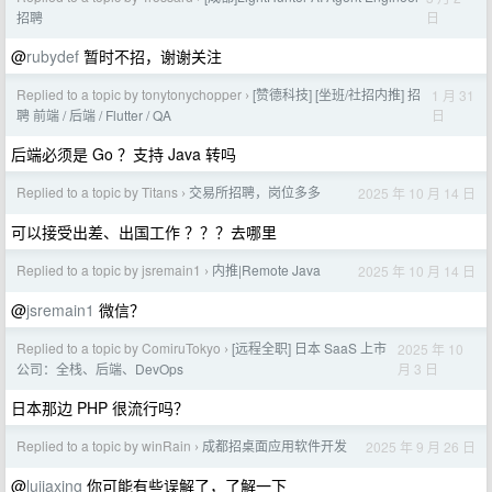
日
招聘
@
rubydef
暂时不招，谢谢关注
Replied to a topic by tonytonychopper
[赞德科技] [坐班/社招内推] 招
1 月 31
›
日
聘 前端 / 后端 / Flutter / QA
后端必须是 Go ？支持 Java 转吗
Replied to a topic by Titans
交易所招聘，岗位多多
2025 年 10 月 14 日
›
可以接受出差、出国工作 ？？？去哪里
Replied to a topic by jsremain1
内推|Remote Java
2025 年 10 月 14 日
›
@
jsremain1
微信？
Replied to a topic by ComiruTokyo
[远程全职] 日本 SaaS 上市
2025 年 10
›
月 3 日
公司：全栈、后端、DevOps
日本那边 PHP 很流行吗？
Replied to a topic by winRain
成都招桌面应用软件开发
2025 年 9 月 26 日
›
@
lujiaxing
你可能有些误解了，了解一下