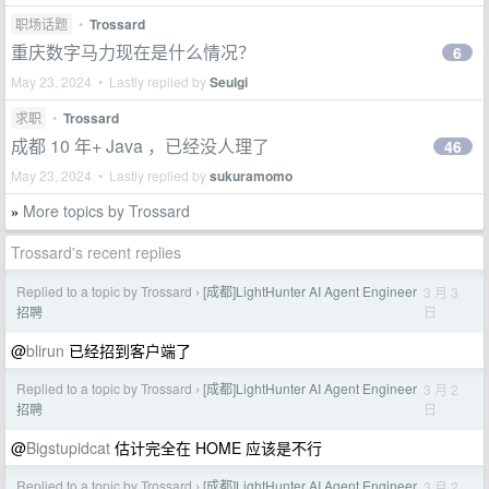
职场话题
•
Trossard
重庆数字马力现在是什么情况？
6
May 23, 2024 • Lastly replied by
Seulgi
求职
•
Trossard
成都 10 年+ Java ，已经没人理了
46
May 23, 2024 • Lastly replied by
sukuramomo
More topics by Trossard
»
Trossard's recent replies
Replied to a topic by Trossard
[成都]LightHunter AI Agent Engineer
3 月 3
›
日
招聘
@
blirun
已经招到客户端了
Replied to a topic by Trossard
[成都]LightHunter AI Agent Engineer
3 月 2
›
日
招聘
@
Bigstupidcat
估计完全在 HOME 应该是不行
Replied to a topic by Trossard
[成都]LightHunter AI Agent Engineer
3 月 2
›