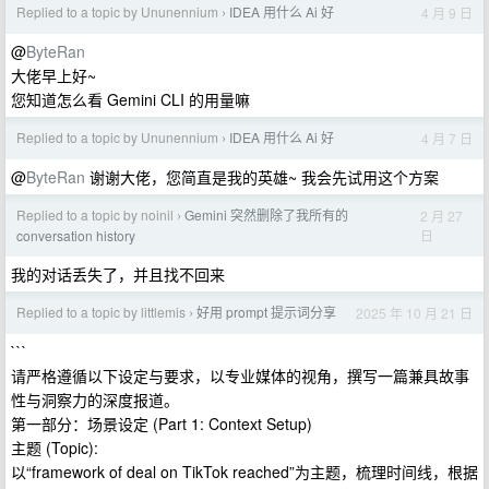
Replied to a topic by Ununennium
IDEA 用什么 Ai 好
4 月 9 日
›
@
ByteRan
大佬早上好~
您知道怎么看 Gemini CLI 的用量嘛
Replied to a topic by Ununennium
IDEA 用什么 Ai 好
4 月 7 日
›
@
ByteRan
谢谢大佬，您简直是我的英雄~ 我会先试用这个方案
Replied to a topic by noinil
Gemini 突然删除了我所有的
2 月 27
›
日
conversation history
我的对话丢失了，并且找不回来
Replied to a topic by littlemis
好用 prompt 提示词分享
2025 年 10 月 21 日
›
```
请严格遵循以下设定与要求，以专业媒体的视角，撰写一篇兼具故事
性与洞察力的深度报道。
第一部分：场景设定 (Part 1: Context Setup)
主题 (Topic):
以“framework of deal on TikTok reached”为主题，梳理时间线，根据