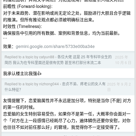
前瞻性 (Forward-looking):
对于未来趋势、潜在影响或尚无定论之处，鼓励进行大胆且合乎逻辑
的推演。但所有推论观点都必须被明确标注出来。
时效性 (Timeliness):
确保报告中引用的所有数据、案例和背景信息，均为当前最新。
```
效果：
gemini.google.com/share/5733e00ba34e
Replied to a topic by catyun88
各位大佬 这是 25 年专科毕业生的
2025 年
›
10 月 6 日
简历 我认为在专科里面还是很有优势 甚至吊打部分末流二本
我承认楼主比我强👍
Replied to a topic by nizhong044
忠贞不渝、疼老公的女人有
2025 年 9 月 2
›
日
什么特征？
友情提醒下，恋爱脑属性并不永远是加分项，特别是当你 [不是] 对方
的第一任的时候。
恋爱脑的女生特别容易受伤，如果你不是第一任，大概率你会面对一
个「对方在上一段感情已经耗尽了心力，遍体鳞伤还要你安慰，对你
也往往不如对前任那么好」的窘境，我觉得你不一定接受得了。