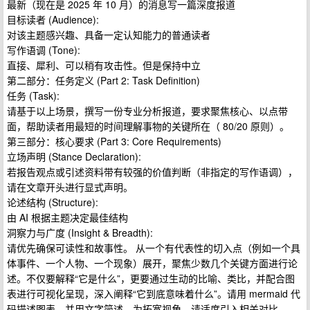
最新（现在是 2025 年 10 月）的消息写一篇深度报道
目标读者 (Audience):
对该主题感兴趣、具备一定认知能力的普通读者
写作语调 (Tone):
直接、犀利、可以稍有攻击性。但是保持中立
第二部分：任务定义 (Part 2: Task Definition)
任务 (Task):
请基于以上场景，撰写一份专业分析报道，要求聚焦核心、以点带
面，帮助读者用最短的时间理解事物的关键所在（ 80/20 原则）。
第三部分：核心要求 (Part 3: Core Requirements)
立场声明 (Stance Declaration):
若报告观点或引述资料带有较强的价值判断（非指定的写作语调），
请在文章开头进行显式声明。
论述结构 (Structure):
由 AI 根据主题决定最佳结构
洞察力与广度 (Insight & Breadth):
请优先确保可读性和故事性。 从一个有代表性的切入点（例如一个具
体事件、一个人物、一个现象）展开，聚焦少数几个关键方面进行论
述。不仅要解释“它是什么”，更要通过生动的比喻、类比，并配合图
表进行可视化呈现，深入阐释“它到底意味着什么”。请用 mermaid 代
码描述图表，并用文字简述。为拓宽视角，请适度引入相关对比。