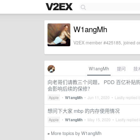
W1angMh
V2EX member #425185, joined on
W1angMh
提问
技
向老哥们请教三个问题， PDD 百亿补贴购
会影响后续的保修？
Apple
•
W1angMh
•
Jun 11, 2020
• Lastly replied 
想问下大家 mbp 的内存使用情况
Apple
•
W1angMh
•
May 15, 2020
• Lastly replied
More topics by W1angMh
»