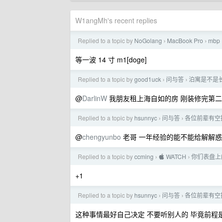
W1angMh's recent replies
Replied to a topic by
NoGolang
MacBook Pro
mbp
›
›
等一波 14 寸 m1[doge]
Replied to a topic by
good1uck
问与答
泊寓是不是
›
›
@
DarlinW
我朋友租上海自如的房 刚装修完第二
Replied to a topic by
hsunnyc
问与答
各位前辈有空
›
›
@
chengyunbo
老哥 一年经验的能不能给解解惑
Replied to a topic by
ccming
 WATCH
你们表盘上
›
›
+1
Replied to a topic by
hsunnyc
问与答
各位前辈有空
›
›
这种事情最好自己决定 不要听别人的 毕竟前程