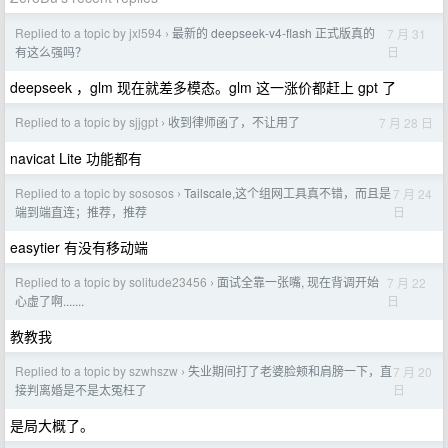
Replied to a topic by jxl594
最新的 deepseek-v4-flash 正式版真的
7 月 31
›
日
有这么强吗？
deepseek ，glm 现在就差多模态。glm 这一涨价都赶上 gpt 了
Replied to a topic by sjjgpt
收到律师函了，不让用了
7 月 28 日
›
navicat Lite 功能都有
Replied to a topic by sososos
Tailscale,这个组网工具真不错，而且是
7 月 24
›
日
端到端直连；推荐，推荐
easytier 有没有移动端
Replied to a topic by solitude23456
面试全靠一张嘴, 现在背调开始
7 月 22
›
日
心虚了啊.......
教教我
Replied to a topic by szwhszw
失业期间打了老婆脸颊和肩膀一下，直
7 月 20
›
日
接判离婚是不是太冤枉了
是局大概了。