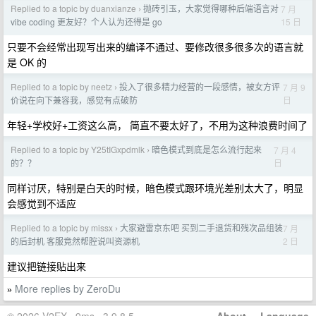
Replied to a topic by duanxianze
抛砖引玉，大家觉得哪种后端语言对
7 月
›
15 日
vibe coding 更友好？个人认为还得是 go
只要不会经常出现写出来的编译不通过、要修改很多很多次的语言就
是 OK 的
Replied to a topic by neetz
投入了很多精力经营的一段感情，被女方评
7 月 9
›
日
价说在向下兼容我，感觉有点破防
年轻+学校好+工资这么高， 简直不要太好了，不用为这种浪费时间了
Replied to a topic by Y25tIGxpdmlk
暗色模式到底是怎么流行起来
7 月 4
›
日
的？？
同样讨厌，特别是白天的时候，暗色模式跟环境光差别太大了，明显
会感觉到不适应
Replied to a topic by missx
大家避雷京东吧 买到二手退货和残次品组装
7 月
›
2 日
的后封机 客服竟然帮腔说叫资源机
建议把链接贴出来
More replies by ZeroDu
»