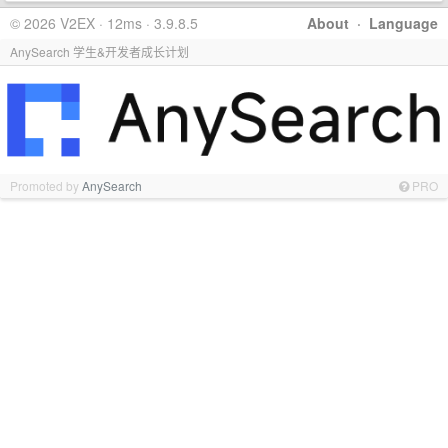
© 2026 V2EX · 12ms · 3.9.8.5
About
·
Language
AnySearch 学生&开发者成长计划
Promoted by
AnySearch
PRO