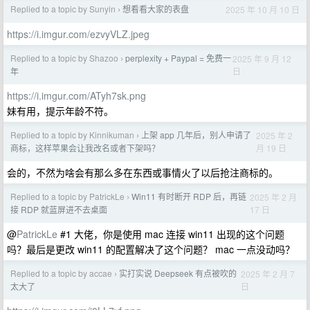
Replied to a topic by Sunyin
想看看大家的表盘
2025 年 10 月 10 日
›
https://i.imgur.com/ezvyVLZ.jpeg
Replied to a topic by Shazoo
perplexity + Paypal = 免费一
2025 年 9 月 12
›
日
年
https://i.imgur.com/ATyh7sk.png
妹有用，提示年龄不符。
Replied to a topic by Kinnikuman
上架 app 几年后，别人申请了
2025 年 2
›
月 19 日
商标，这样苹果会让我改名或者下架吗？
会的，不然为啥会有那么多在东西或事情火了以后抢注商标的。
Replied to a topic by PatrickLe
Win11 有时断开 RDP 后，再链
2025 年 2 月
›
17 日
接 RDP 就蓝屏进不去桌面
@
PatrickLe
#1 大佬，你是使用 mac 连接 win11 出现的这个问题
吗？最后是更改 win11 的配置解决了这个问题？ mac 一点没动吗？
Replied to a topic by accae
实打实说 Deepseek 有点被吹的
2025 年 2 月 7
›
日
太大了