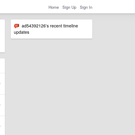
Home
Sign Up
Sign In
ad54392126's recent timeline
updates