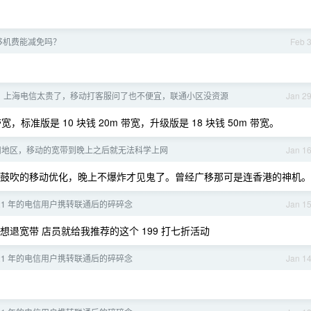
移机费能减免吗？
Feb 
：上海电信太贵了，移动打客服问了也不便宜，联通小区没资源
Jan 2
宽，标准版是 10 块钱 20m 带宽，升级版是 18 块钱 50m 带宽。
州地区，移动的宽带到晚上之后就无法科学上网
Jan 1
各种鼓吹的移动优化，晚上不爆炸才见鬼了。曾经广移那可是连香港的神机。
21 年的电信用户携转联通后的碎碎念
Jan 1
退宽带 店员就给我推荐的这个 199 打七折活动
21 年的电信用户携转联通后的碎碎念
Jan 1