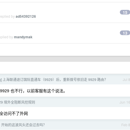
15
replied by
ad54392126
13
eplied by
mandymak
ug] 上海联通退订国际直通车（9929）后，重新拨号依旧走 9929 路由？
Jul 
 9929 也不行，以前客服有这个说法。
929 境外全阻断风控规则
Jun 1
 完全访问不了外网
25 开始的这波风头还会过去吗？
Feb 