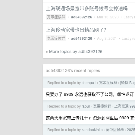
上海联通场景宽带多账号拨号会掉速吗
宽带症候群
•
ad54392126
•
Mar 13, 2023
• Lastly 
上海移动宽带也出精品网了？
宽带症候群
•
ad54392126
•
Aug 3, 2021
• Lastly r
More topics by ad54392126
»
ad54392126's recent replies
Replied to a topic by
chenpu1
宽带症候群
[疑似 B
›
›
只要办了 9929 永远也获取不了公网，哪怕退订
Replied to a topic by
fabur
宽带症候群
上海联通 9
›
›
这两天用宽带上传几十 g 资源到网盘后 9929
Replied to a topic by
kandaakihito
宽带症候群
20
›
›