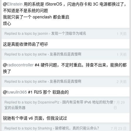
@
Elinstein
用的系统是 iStoreOS ，闪迪内存卡和 3C 电源都换过了，
不知道是不是系统的问题
我就只装了一个 openclash 都会重启
烦心
Replied to a topic by jsomin
发现一个顶级华为域名
1 天前
›
这是真能收律师函了吧🤣
Replied to a topic by aklllw
友善的售后是真慢啊
1 天前
›
@
radiocontroller
#4 硬件问题，不定时重启。排查不出来，能换的都
换了
Replied to a topic by aklllw
友善的售后是真慢啊
2 天前
›
@
tuwulin365
#1 R2S 那个 软路由的
Replied to a topic by DopaminePlz
国内有没有带 IPv6 地址的较为便
7 月 29
›
日
宜的云服务器
锐驰有个申请 v6 页面，但我没试过
Replied to a topic by SharkIng
装修被坑，真的只能认命么？
7 月 23 日
›