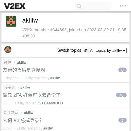
aklllw
V2EX member #644893, joined on 2023-08-22 21:19:35
+08:00
Switch topics list
硬件
•
aklllw
友善的售后是真慢啊
8
1 day ago • Lastly replied by
aklllw
程序员
•
aklllw
微软 2FA 好像可以云备份了
76
Jul 5 • Lastly replied by
FLAMINGOS
新手求助
•
aklllw
为何 V2 总掉登录？
2
Jun 6 • Lastly replied by
aklllw