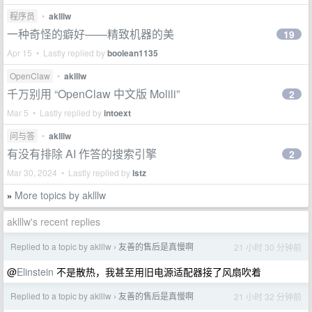
程序员
•
aklllw
一种奇怪的癖好——精致机器的美
19
Apr 15 • Lastly replied by
boolean1135
OpenClaw
•
aklllw
千万别用 “OpenClaw 中文版 Molili”
2
Mar 5 • Lastly replied by
intoext
问与答
•
aklllw
有没有排除 AI 作答的搜索引擎
2
Mar 30, 2024 • Lastly replied by
lstz
More topics by aklllw
»
aklllw's recent replies
Replied to a topic by aklllw
友善的售后是真慢啊
21 小时 30 分钟前
›
@
Elinstein
不是散热，我甚至用旧电源适配器接了风扇吹着
Replied to a topic by aklllw
友善的售后是真慢啊
21 小时 32 分钟前
›