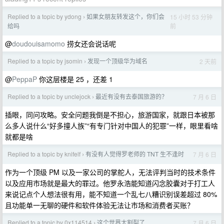
Replied to a topic by ydong
如果女朋友转发这个，你们会
15 小时 53 分钟
›
前
给吗
@
doudouisamomo
捞女还会说话呢
Replied to a topic by jsomin
发现一个顶级华为域名
2 天前
›
@
PeppaP
你这层楼是 25 ，还差 1
Replied to a topic by unclejock
最近有没有去泰国旅游的？
7 月 6 日
›
插眼，同问攻略。安全问题我倒是不担心，旅游国家，就跟日本被那
么多人说什么“好多撞人族”“有专门针对中国人的犯罪”一样，眼里看啥
就都是啥
Replied to a topic by knifelf
有没有人觉得罗老师的 TNT 生不逢时
7 月 6 日
›
作为一个顶级 PM 以及一家公司的掌舵人，无法评判当时的技术条件
以及应用市场就是最大的罪过。他罗永浩能知道闪念胶囊对于打工人
来说记点个人想法很有用，能不知道一个乱七八糟识别误差超过 80%
且功能单一无聊的硬件和软件体验无法让市场和消费者买账？
Replied to a topic by 0x114514
这个世界太割裂了
7 月 6 日
›