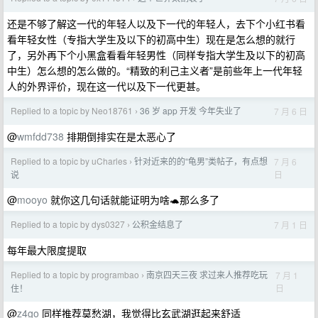
还是不够了解这一代的年轻人以及下一代的年轻人，去下个小红书看
看年轻女性（专指大学生及以下的初高中生）现在是怎么想的就行
了，另外再下个小黑盒看看年轻男性（同样专指大学生及以下的初高
中生）怎么想的怎么做的。“精致的利己主义者”是前些年上一代年轻
人的外界评价，现在这一代以及下一代更甚。
Replied to a topic by Neo18761
36 岁 app 开发 今年失业了
7 月 6 日
›
@
wmfdd738
排期倒排实在是太恶心了
Replied to a topic by uCharles
针对近来的的“龟男”类帖子，有点想
7 月 6
›
日
说
@
mooyo
就你这几句话就能证明为啥🐢那么多了
Replied to a topic by dys0327
公积金结息了
7 月 1 日
›
每年最大限度提取
Replied to a topic by programbao
南京四天三夜 求过来人推荐吃玩
7 月 1
›
日
住！
@
z4go
同样推荐莫愁湖，我觉得比玄武湖逛起来舒适