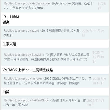
Replied to a topic by xiaofangcode
[bytecat]codex 免费用，还送十
6 月 8
›
日
刀，中奖率 20%助力 v 友编码~
ID：11563
谢谢
Replied to a topic by zzerd
2015 赣南脐橙🍊开卖 给 v 友
2025 年 11 月 24
›
日
抽几箱
生意兴隆
2025 年
Replied to a topic by EasyLink
🚀 [重大更新] VMRACK 正式上架
›
10 月 13
CN2 三网精品线路，极速网络体验等你来！抽两台三网精品年鸡！
日
VMRACK 上新 cn2 三网精品线路
Replied to a topic by imherer
2025 自家红心猕猴桃上市了😋， 中
2025 年 9
›
月 15 日
秋送礼佳品🧺，送 V 友福利回帖抽奖🥝！抽奖🥝！抽奖🥝！
抽奖
Replied to a topic by FeiFanCloud
[踢楼] 非凡云开业大吉！抽
2025 年 4 月
›
10 日
8 台一年云服务器！