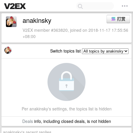
anakinsky
打赏
V2EX member #363820, joined on 2018-11-17 17:55:56
+08:00
Switch topics list
Per anakinsky's settings, the topics list is hidden
Deals
info, including closed deals, is not hidden
anakinsky's recent replies