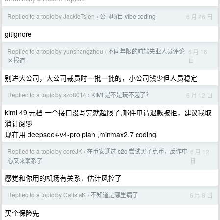
Replied to a topic by JackieTsien
公司项目 vibe coding
6 月 26 日
›
gitignore
Replied to a topic by yunshangzhou
不同年限的前端失业人员评论
6 月 16
›
日
区报道
别进大公司，大公司裁员时一批一批的，小公司钱少但人员稳定
Replied to a topic by szq8014
KIMI 是不是玩不起了？
6 月 12 日
›
kimi 49 元档 一个接口没写完就超限了,邮件申请退款被拒，建议我取
消订阅🤣
现在用 deepseek-v4-pro plan ,minmax2.7 coding
Replied to a topic by coreJK
在币安通过 c2c 尝试买了点币，反诈中
6 月 12
›
日
心又来联系了
感觉和你用的机场有关系，估计风控了
Replied to a topic by CalistaK
不知道是哪里病了
6 月 8 日
›
买个保险先