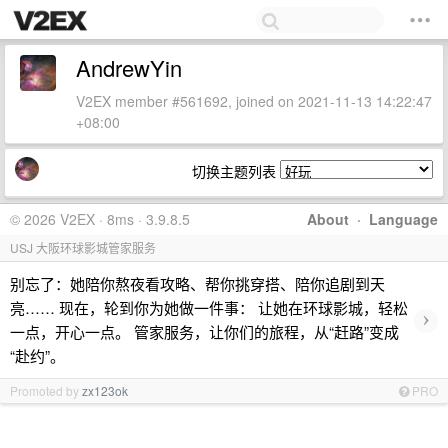
AndrewYin
V2EX member #561692, joined on 2021-11-13 14:22:47
+08:00
切换主题列表
© 2026 V2EX · 8ms · 3.9.8.5
About
·
Language
USJ 大阪环球影城管家服务
别忘了：她陪你熬夜看攻略、帮你挑穿搭、陪你追剧到天
亮…… 现在，轮到你为她做一件事： 让她在环球影城，轻松
›
一点，开心一点。 管家服务，让你们的旅程，从“赶路”变成
“赴约”。
Promoted by
zx123ok
PRO