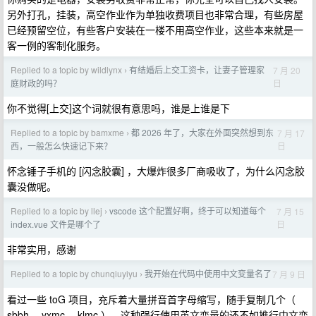
另外打孔，挂装，高空作业作为单独收费项目也非常合理，有些房屋
已经预留空位，有些客户安装在一楼不用高空作业，这些本来就是一
客一例的客制化服务。
Replied to a topic by wildlynx
有结婚后上交工资卡，让妻子管理家
7 月 20
›
日
庭财政的吗？
你不觉得[上交]这个词就很有意思吗，谁是上谁是下
Replied to a topic by bamxme
都 2026 年了，大家在外面突然想到东
7 月 17
›
日
西，一般怎么快速记下来？
怀念锤子手机的 [闪念胶囊] ，大爆炸很多厂商吸收了，为什么闪念胶
囊没做呢。
Replied to a topic by llej
vscode 这个配置好啊，终于可以知道每个
7 月 15
›
日
index.vue 文件是哪个了
非常实用，感谢
Replied to a topic by chunqiuyiyu
我开始在代码中使用中文变量名了
7 月 9 日
›
看过一些 toG 项目，充斥着大量拼音首字母缩写，随手复制几个（
sbbh 、yxmc 、klmc ），这种强行使用英文变量的还不如推行中文变