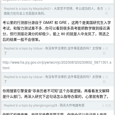
Replied to a topic by Mayday9421
大家觉不觉得，考公成功的人，各方
5 天
›
前
面能力在社会上也是超水准的。
考公里的行测部分源自于 GMAT 和 GRE ，这两个是美国研究生入学
考试，和智力测试差不多...你可以看到很多高考能把数学做到接近满
分，但行测接近满分的却极少，能上 80 的就是人中龙凤了，筛选之
后的结果一般不会很笨。
Replied to a topic by Ulduar
有没有学法律的 这件事是真的吗？太惊悚
6 天
›
前
了
http://www.ha.jcy.gov.cn/jcyw/wcnrjc/202308/t20230802_5871301.s
html
Replied to a topic by Ulduar
有没有学法律的 这件事是真的吗？太惊悚
6 天
›
前
了
你用搜索引擎查查“非亲历者不可知”这个办案逻辑，再看看发文解释
是什么部门，再深入研究下这句话怎么指导办案的，心里就有数了。
Replied to a topic by yifangtongxing28
购买大件电器有感
6 天前
›
你购买的是电器，安装另收费非常正常，你完全可以自己找人安装。