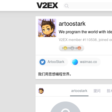
artoostark
We program the world with id
V2EX member #110538, joined on
1
23
18
ArtooStark
waimao.co
我们用思想编程世界。
artoostark
提问
技