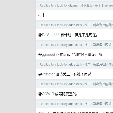
Replied to a topic by
qiayue
分享发现
基于 Simi
›
›
打卡
Replied to a topic by
artoostark
推广
新出海社区寻
›
›
@
DaiShu888
有计划，但是不是现在。
Replied to a topic by
artoostark
推广
新出海社区寻
›
›
@
ggmood
正式运营了到时候再请设计师。
Replied to a topic by
artoostark
推广
新出海社区寻
›
›
@
kristofer
没请美工，有钱了再说
Replied to a topic by
artoostark
推广
新出海社区寻
›
›
@
COW
生成器随便整的。
Replied to a topic by
artoostark
推广
新出海社区寻
›
›