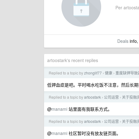
Per artoostar
Deals
info,
artoostark's recent replies
Replied to a topic by
zhonglif77
健康
重度缺钾导致
›
›
低钾血症是吧。平时喝水吃饭不注意，然后长期
Replied to a topic by
artoostark
公司运营
关于投融
›
›
@
manami
站里面有我联系方式。
Replied to a topic by
artoostark
公司运营
关于投融
›
›
@
manami
社区暂时没有放友链页面。