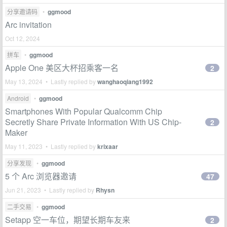
分享邀请码
•
ggmood
Arc invitation
Oct 12, 2024
拼车
•
ggmood
Apple One 美区大杯招乘客一名
2
May 13, 2024 • Lastly replied by
wanghaoqiang1992
Android
•
ggmood
Smartphones With Popular Qualcomm Chip
Secretly Share Private Information With US Chip-
2
Maker
May 11, 2023 • Lastly replied by
krixaar
分享发现
•
ggmood
5 个 Arc 浏览器邀请
47
Jun 21, 2023 • Lastly replied by
Rhysn
二手交易
•
ggmood
Setapp 空一车位，期望长期车友来
2