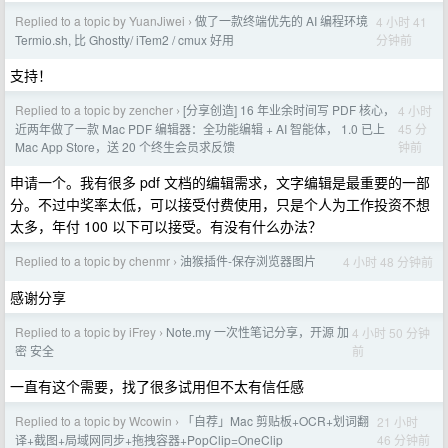
Replied to a topic by YuanJiwei
做了一款终端优先的 AI 编程环境
4 小时 41
›
分钟前
Termio.sh, 比 Ghostty/ iTem2 / cmux 好用
支持！
Replied to a topic by zencher
[分享创造] 16 年业余时间写 PDF 核心，
4 小时
›
45 分
近两年做了一款 Mac PDF 编辑器：全功能编辑 + AI 智能体， 1.0 已上
钟前
Mac App Store，送 20 个终生会员求反馈
申请一个。我有很多 pdf 文档的编辑需求，文字编辑是最重要的一部
分。不过中奖率太低，可以接受付费使用，只是个人为工作投资不想
太多，年付 100 以下可以接受。有没有什么办法？
Replied to a topic by chenmr
油猴插件-保存浏览器图片
4 小时 48 分钟前
›
感谢分享
Replied to a topic by iFrey
Note.my 一次性笔记分享，开源 加
4 小时 50 分钟
›
前
密 安全
一直有这个需要，找了很多试用但不太有信任感
Replied to a topic by Wcowin
「自荐」Mac 剪贴板+OCR+划词翻
21 小时
›
46 分钟前
译+截图+局域网同步+拖拽容器+PopClip=OneClip