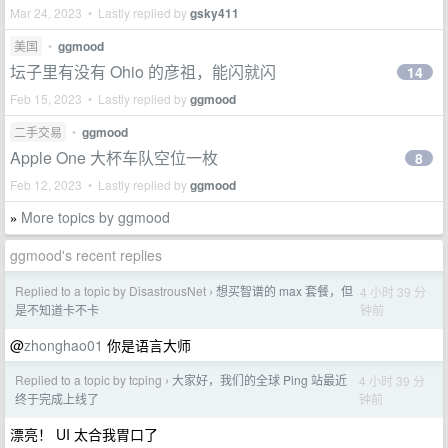
Mar 24, 2023 • Lastly replied by
gsky411
美国
•
ggmood
坛子里有没有 Ohio 的彦祖，能闪就闪
14
Feb 15, 2023 • Lastly replied by
ggmood
二手交易
•
ggmood
Apple One 大杯车队空位一枚
8
Feb 12, 2023 • Lastly replied by
ggmood
More topics by ggmood
»
ggmood's recent replies
Replied to a topic by DisastrousNet
想买智谱的 max 套餐，但
4 小时 39 分
›
钟前
是不知道卡不卡
@
zhonghao01
你是语言大师
Replied to a topic by tcping
大家好，我们的全球 Ping 站最近
4 小时 39 分
›
钟前
终于完成上线了
漂亮！ UI 太合我胃口了