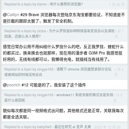
Replied to a topic by tramm
有什么推荐的浏览器?
1 月 26 日
›
@
Caitlyn
#29 Brave 浏览器每次登陆京东淘宝都要验证，不知道是不
是拦截的跟踪太狠了，触发了安全机制。
Replied to a topic by zictos
为什么罗技鼠标明明很容易变双击以及滚轮
1 月 7
›
日
回滚，还那么多人推荐？
感觉日常办公用不用纠结什么罗技什么的吧，反正我罗技、蝰蛇什么
的都买过，换来换去也就那样，现在用的漫步者 G3M Pro 我感觉挺
好用的，无线有线都可以，我懒得充电，就插线当有线用了。
Replied to a topic by xingye163
请教下 chrome 浏览器登录部分论坛
1 月 4
›
日
或者网站的时候没有反应
@
poorich
#12 可能是的了，我安装了这个插件
Replied to a topic by xingye163
windows11 系统关联的格式总是失效
1 月 3
›
日
是什么原因呢
貌似每次都是同一视频格式出问题，其他格式还是正常，关联我每次
都是全选关联，
Replied to a topic by baby0w0
最近在研究 ai 变声 太爽
2025 年 12 月 30
›