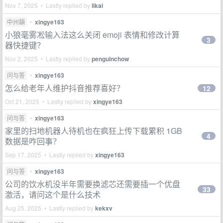
Nov 7, 2025 • Lastly replied by
likai
中州韻
•
xingye163
小狼毫雾凇输入法这么关闭 emoji 表情和修改计算
3
器快捷键？
Nov 2, 2025 • Lastly replied by
penguinchow
问与答
•
xingye163
怎么给老年人维护抖音推荐喜好？
12
Oct 21, 2025 • Lastly replied by
xingye163
问与答
•
xingye163
家里的扫地机器人待机也在疯狂上传下载累积 1GB
4
数据是咋回事？
Sep 17, 2025 • Lastly replied by
xingye163
问与答
•
xingye163
公司的饮水机没半年需要换滤芯还需要插一个优盘
33
激活，请问这个是什么技术
Aug 25, 2025 • Lastly replied by
kekxv