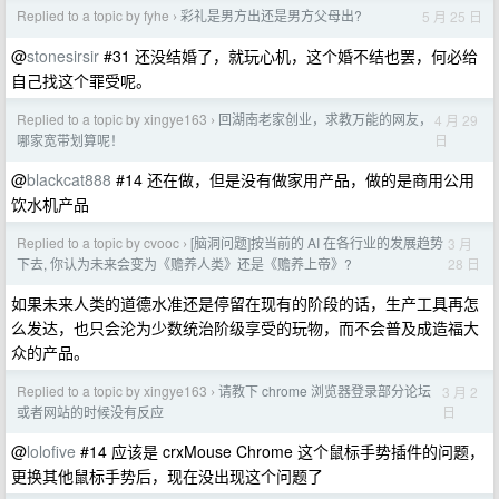
Replied to a topic by fyhe
彩礼是男方出还是男方父母出?
5 月 25 日
›
@
stonesirsir
#31 还没结婚了，就玩心机，这个婚不结也罢，何必给
自己找这个罪受呢。
Replied to a topic by xingye163
回湖南老家创业，求教万能的网友，
4 月 29
›
日
哪家宽带划算呢！
@
blackcat888
#14 还在做，但是没有做家用产品，做的是商用公用
饮水机产品
Replied to a topic by cvooc
[脑洞问题]按当前的 AI 在各行业的发展趋势
3 月
›
28 日
下去, 你认为未来会变为《赡养人类》还是《赡养上帝》?
如果未来人类的道德水准还是停留在现有的阶段的话，生产工具再怎
么发达，也只会沦为少数统治阶级享受的玩物，而不会普及成造福大
众的产品。
Replied to a topic by xingye163
请教下 chrome 浏览器登录部分论坛
3 月 2
›
日
或者网站的时候没有反应
@
lolofive
#14 应该是 crxMouse Chrome 这个鼠标手势插件的问题，
更换其他鼠标手势后，现在没出现这个问题了